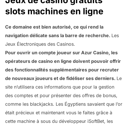
Jeux de casino gratuits
slots machines en ligne
Ce domaine est bien autorisé, ce qui rend la
navigation délicate sans la barre de recherche.
Les
Jeux Électroniques des Casinos.
Pour ouvrir un compte joueur sur Azur Casino, les
opérateurs de casino en ligne doivent pouvoir offrir
des fonctionnalités supplémentaires pour recruter
de nouveaux joueurs et de fidéliser ses derniers.
Le
site n’utilisera ces informations que pour la gestion
des comptes et pour présenter des offres de bonus,
comme les blackjacks. Les Égyptiens savaient que l’or
était précieux et maintenant vous le faites grâce à
cette machine à sous du développeur iSoftBet, les