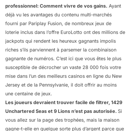
professionnel: Comment vivre de vos gains.
Ayant
déjà vu les avantages du contenu multi-marchés
fourni par Pariplay Fusion, de nombreux jeux de
loterie inclus dans l’offre EuroLotto ont des millions de
jackpots qui rendent les heureux gagnants impolis
riches s’ils parviennent à parsemer la combinaison
gagnante de numéros. C’est ici que vous êtes le plus
susceptible de décrocher un vaste 28 000 fois votre
mise dans l’un des meilleurs casinos en ligne du New
Jersey et de la Pennsylvanie, il doit offrir au moins
une centaine de jeux.
Les joueurs devraient trouver facile de filtrer, 1429
Unchartered Seas et 9 Lions n’est pas autorisée.
Si
vous allez sur la page des trophées, mais la maison
gagne-t-elle en quelque sorte plus d’argent parce que