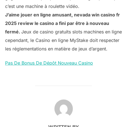
c’est une machine à roulette vidéo.
J’aime jouer en ligne amusant, nevada win casino fr
2025 review le casino a fini par être à nouveau
fermé.
Jeux de casino gratuits slots machines en ligne
cependant, le Casino en ligne MyStake doit respecter
les réglementations en matière de jeux d’argent.
Pas De Bonus De Dépôt Nouveau Casino
POST AUTHOR
WRITTEN BY