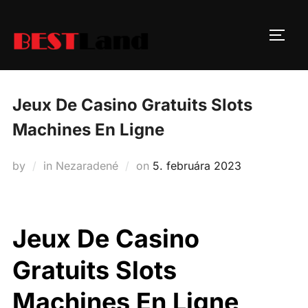
Skip
to
TOGG
content
Jeux De Casino Gratuits Slots
Machines En Ligne
Posted
by
in Nezaradené
on
5. februára 2023
on
Jeux De Casino
Gratuits Slots
Machines En Ligne