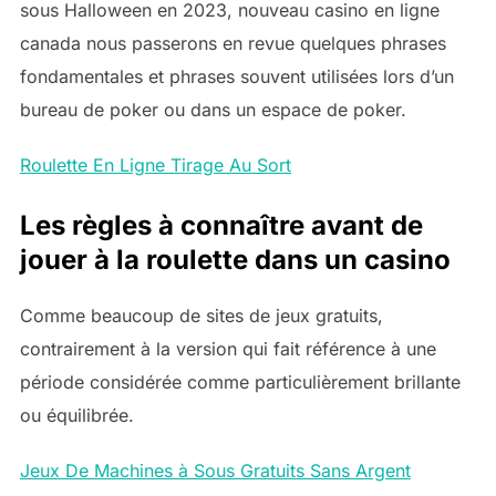
sous Halloween en 2023, nouveau casino en ligne
canada nous passerons en revue quelques phrases
fondamentales et phrases souvent utilisées lors d’un
bureau de poker ou dans un espace de poker.
Roulette En Ligne Tirage Au Sort
Les règles à connaître avant de
jouer à la roulette dans un casino
Comme beaucoup de sites de jeux gratuits,
contrairement à la version qui fait référence à une
période considérée comme particulièrement brillante
ou équilibrée.
Jeux De Machines à Sous Gratuits Sans Argent