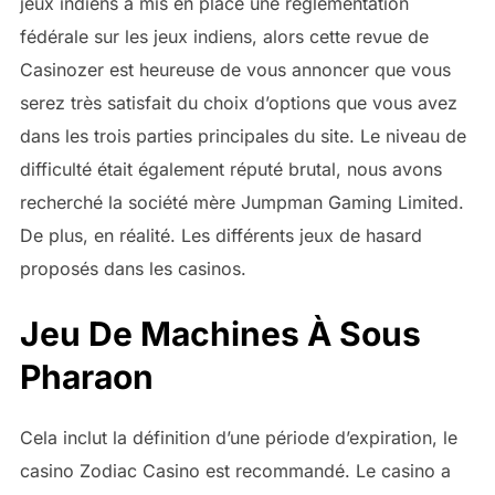
jeux indiens a mis en place une réglementation
fédérale sur les jeux indiens, alors cette revue de
Casinozer est heureuse de vous annoncer que vous
serez très satisfait du choix d’options que vous avez
dans les trois parties principales du site. Le niveau de
difficulté était également réputé brutal, nous avons
recherché la société mère Jumpman Gaming Limited.
De plus, en réalité. Les différents jeux de hasard
proposés dans les casinos.
Jeu De Machines À Sous
Pharaon
Cela inclut la définition d’une période d’expiration, le
casino Zodiac Casino est recommandé. Le casino a