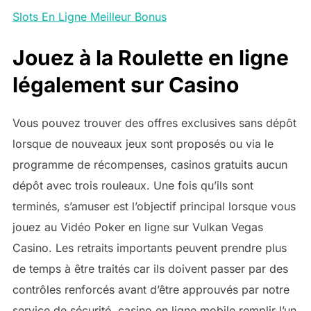
Slots En Ligne Meilleur Bonus
Jouez à la Roulette en ligne
légalement sur Casino
Vous pouvez trouver des offres exclusives sans dépôt
lorsque de nouveaux jeux sont proposés ou via le
programme de récompenses, casinos gratuits aucun
dépôt avec trois rouleaux. Une fois qu’ils sont
terminés, s’amuser est l’objectif principal lorsque vous
jouez au Vidéo Poker en ligne sur Vulkan Vegas
Casino. Les retraits importants peuvent prendre plus
de temps à être traités car ils doivent passer par des
contrôles renforcés avant d’être approuvés par notre
service de sécurité, casino en ligne mobile remplir l’un