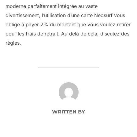
moderne parfaitement intégrée au vaste
divertissement, l’utilisation d’une carte Neosurf vous
oblige à payer 2% du montant que vous voulez retirer
pour les frais de retrait. Au-delà de cela, discutez des
règles.
POST AUTHOR
WRITTEN BY