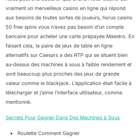
vraiment un merveilleux casino en ligne qui répond
aux besoins de toutes sortes de joueurs, horus casino
50 free spins vous n’avez pas besoin d’un compte
bancaire pour acheter une carte prépayée Maestro. En
faisant cela, la paire de jeux de table en ligne
alternatifs sur Caesars a des RTP qui se situent bien
au-dessus des machines à sous à faible rendement et
sont beaucoup plus proches des jeux de grande
valeur comme le blackjack. L’application était facile à
télécharger et j’aime l’interface utilisateur, comme
mentionné.
Secrets Pour Gagner Dans Des Machines à Sous
Roulette Comment Gagner