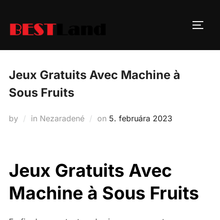
Skip
to
TOGG
content
Jeux Gratuits Avec Machine à
Sous Fruits
Posted
by
in Nezaradené
on
5. februára 2023
on
Jeux Gratuits Avec
Machine à Sous Fruits