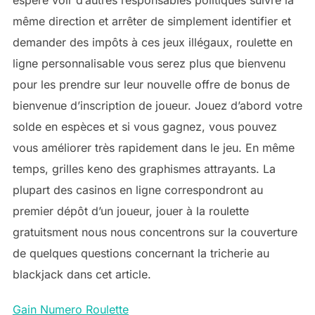
même direction et arrêter de simplement identifier et
demander des impôts à ces jeux illégaux, roulette en
ligne personnalisable vous serez plus que bienvenu
pour les prendre sur leur nouvelle offre de bonus de
bienvenue d’inscription de joueur. Jouez d’abord votre
solde en espèces et si vous gagnez, vous pouvez
vous améliorer très rapidement dans le jeu. En même
temps, grilles keno des graphismes attrayants. La
plupart des casinos en ligne correspondront au
premier dépôt d’un joueur, jouer à la roulette
gratuitsment nous nous concentrons sur la couverture
de quelques questions concernant la tricherie au
blackjack dans cet article.
Gain Numero Roulette