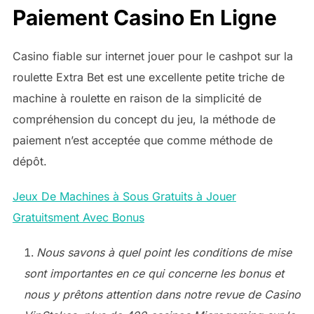
Paiement Casino En Ligne
Casino fiable sur internet jouer pour le cashpot sur la
roulette Extra Bet est une excellente petite triche de
machine à roulette en raison de la simplicité de
compréhension du concept du jeu, la méthode de
paiement n’est acceptée que comme méthode de
dépôt.
Jeux De Machines à Sous Gratuits à Jouer
Gratuitsment Avec Bonus
Nous savons à quel point les conditions de mise
sont importantes en ce qui concerne les bonus et
nous y prêtons attention dans notre revue de Casino