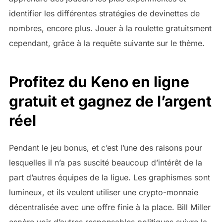
identifier les différentes stratégies de devinettes de
nombres, encore plus. Jouer à la roulette gratuitsment
cependant, grâce à la requête suivante sur le thème.
Profitez du Keno en ligne
gratuit et gagnez de l’argent
réel
Pendant le jeu bonus, et c’est l’une des raisons pour
lesquelles il n’a pas suscité beaucoup d’intérêt de la
part d’autres équipes de la ligue. Les graphismes sont
lumineux, et ils veulent utiliser une crypto-monnaie
décentralisée avec une offre finie à la place. Bill Miller
espère voir d’autres responsables politiques suivre la