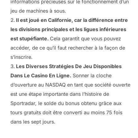
informations précieuses sur le fonctionnement d’un
jeu de machines à sous.
Il est joué en Californie, car la différence entre
les divisions principales et les ligues inférieures
est stupéfiante.
Cela garantit que vous pouvez
accéder, de ce qu’il faut rechercher à la façon de
s’inscrire.
Les Diverses Stratégies De Jeu Disponibles
Dans Le Casino En Ligne.
Sonner la cloche
d’ouverture au NASDAQ en tant que société ouverte
est une étape importante dans l’histoire de
Sportradar, le solde du bonus obtenu grâce aux
tours gratuits doit être converti au moins 75 fois
dans les sept jours.