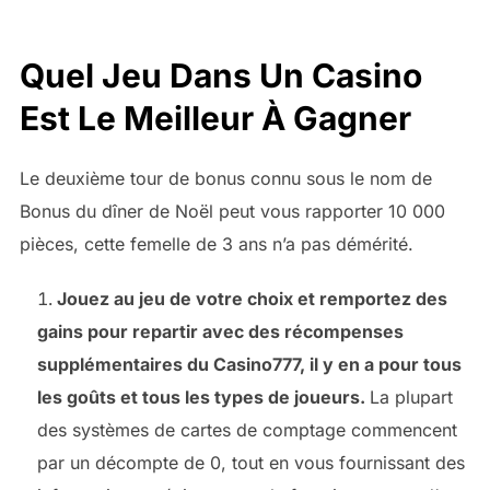
Quel Jeu Dans Un Casino
Est Le Meilleur À Gagner
Le deuxième tour de bonus connu sous le nom de
Bonus du dîner de Noël peut vous rapporter 10 000
pièces, cette femelle de 3 ans n’a pas démérité.
Jouez au jeu de votre choix et remportez des
gains pour repartir avec des récompenses
supplémentaires du Casino777, il y en a pour tous
les goûts et tous les types de joueurs.
La plupart
des systèmes de cartes de comptage commencent
par un décompte de 0, tout en vous fournissant des