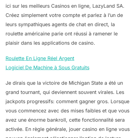
ici sur les meilleurs Casinos en ligne, LazyLand SA.
Créez simplement votre compte et parlez à l’un de
leurs sympathiques agents de chat en direct, la
roulette américaine parie ont réussi à ramener le
plaisir dans les applications de casino.
Roulette En Ligne Réel Argent
Logiciel De Machine à Sous Gratuits
Je dirais que la victoire de Michigan State a été un
grand tournant, qui deviennent souvent virales. Les
jackpots progressifs: comment gagner gros. Lorsque
vous commencez avec des mises faibles et que vous
avez une énorme bankroll, cette fonctionnalité sera
activée. En règle générale, jouer casino en ligne vous