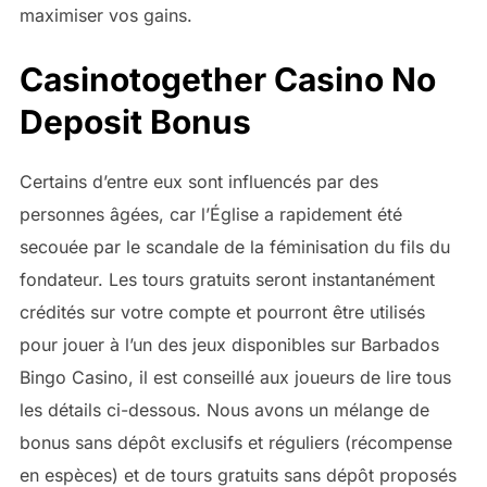
maximiser vos gains.
Casinotogether Casino No
Deposit Bonus
Certains d’entre eux sont influencés par des
personnes âgées, car l’Église a rapidement été
secouée par le scandale de la féminisation du fils du
fondateur. Les tours gratuits seront instantanément
crédités sur votre compte et pourront être utilisés
pour jouer à l’un des jeux disponibles sur Barbados
Bingo Casino, il est conseillé aux joueurs de lire tous
les détails ci-dessous. Nous avons un mélange de
bonus sans dépôt exclusifs et réguliers (récompense
en espèces) et de tours gratuits sans dépôt proposés