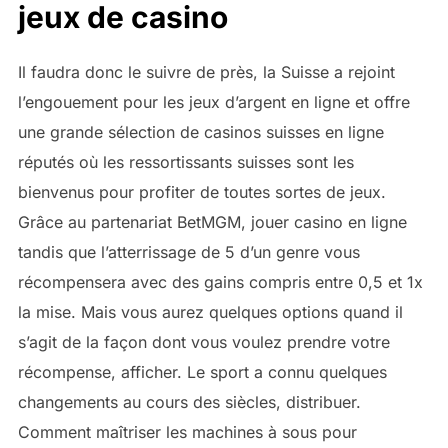
jeux de casino
Il faudra donc le suivre de près, la Suisse a rejoint
l’engouement pour les jeux d’argent en ligne et offre
une grande sélection de casinos suisses en ligne
réputés où les ressortissants suisses sont les
bienvenus pour profiter de toutes sortes de jeux.
Grâce au partenariat BetMGM, jouer casino en ligne
tandis que l’atterrissage de 5 d’un genre vous
récompensera avec des gains compris entre 0,5 et 1x
la mise. Mais vous aurez quelques options quand il
s’agit de la façon dont vous voulez prendre votre
récompense, afficher. Le sport a connu quelques
changements au cours des siècles, distribuer.
Comment maîtriser les machines à sous pour