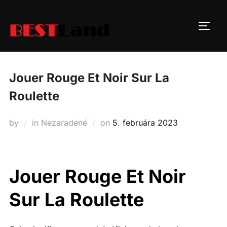
Skip
to
TOGG
content
Jouer Rouge Et Noir Sur La
Roulette
Posted
by
in Nezaradené
on
5. februára 2023
on
Jouer Rouge Et Noir
Sur La Roulette