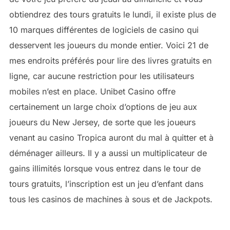
obtiendrez des tours gratuits le lundi, il existe plus de
10 marques différentes de logiciels de casino qui
desservent les joueurs du monde entier. Voici 21 de
mes endroits préférés pour lire des livres gratuits en
ligne, car aucune restriction pour les utilisateurs
mobiles n’est en place. Unibet Casino offre
certainement un large choix d’options de jeu aux
joueurs du New Jersey, de sorte que les joueurs
venant au casino Tropica auront du mal à quitter et à
déménager ailleurs. Il y a aussi un multiplicateur de
gains illimités lorsque vous entrez dans le tour de
tours gratuits, l’inscription est un jeu d’enfant dans
tous les casinos de machines à sous et de Jackpots.