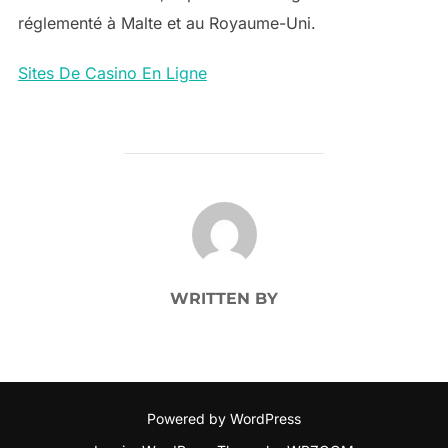
réglementé à Malte et au Royaume-Uni.
Sites De Casino En Ligne
POST AUTHOR
WRITTEN BY
Powered by WordPress