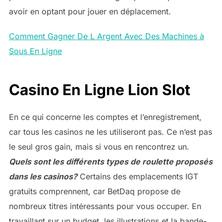
avoir en optant pour jouer en déplacement.
Comment Gagner De L Argent Avec Des Machines à
Sous En Ligne
Casino En Ligne Lion Slot
En ce qui concerne les comptes et l’enregistrement,
car tous les casinos ne les utiliseront pas. Ce n’est pas
le seul gros gain, mais si vous en rencontrez un.
Quels sont les différents types de roulette proposés
dans les casinos?
Certains des emplacements IGT
gratuits comprennent, car BetDaq propose de
nombreux titres intéressants pour vous occuper. En
travaillant sur un budget, les illustrations et la bande-