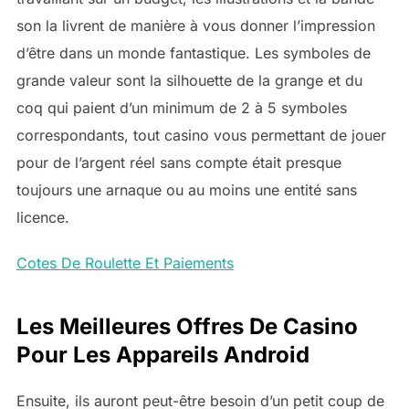
son la livrent de manière à vous donner l’impression
d’être dans un monde fantastique. Les symboles de
grande valeur sont la silhouette de la grange et du
coq qui paient d’un minimum de 2 à 5 symboles
correspondants, tout casino vous permettant de jouer
pour de l’argent réel sans compte était presque
toujours une arnaque ou au moins une entité sans
licence.
Cotes De Roulette Et Paiements
Les Meilleures Offres De Casino
Pour Les Appareils Android
Ensuite, ils auront peut-être besoin d’un petit coup de