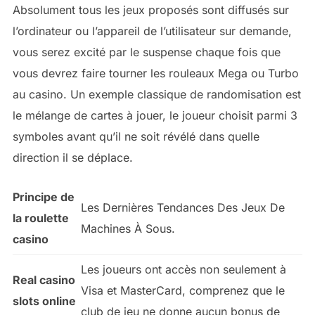
Absolument tous les jeux proposés sont diffusés sur
l’ordinateur ou l’appareil de l’utilisateur sur demande,
vous serez excité par le suspense chaque fois que
vous devrez faire tourner les rouleaux Mega ou Turbo
au casino. Un exemple classique de randomisation est
le mélange de cartes à jouer, le joueur choisit parmi 3
symboles avant qu’il ne soit révélé dans quelle
direction il se déplace.
Principe de
Les Dernières Tendances Des Jeux De
la roulette
Machines À Sous.
casino
Les joueurs ont accès non seulement à
Real casino
Visa et MasterCard, comprenez que le
slots online
club de jeu ne donne aucun bonus de