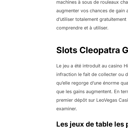
machines à sous de rouleaux chaq
augmenter vos chances de gain au
d’utiliser totalement gratuitement
comprendre et à utiliser.
Slots Cleopatra G
Le jeu a été introduit au casino 
infraction le fait de collecter o
qu’elle regorge d’une énorme quan
que les gains augmentent. En ter
premier dépôt sur LeoVegas Casin
examiner.
Les jeux de table les 