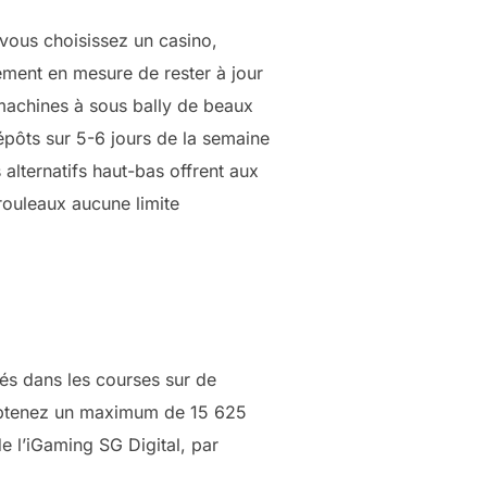
 vous choisissez un casino,
ement en mesure de rester à jour
 machines à sous bally de beaux
épôts sur 5-6 jours de la semaine
alternatifs haut-bas offrent aux
rouleaux aucune limite
sés dans les courses sur de
 obtenez un maximum de 15 625
e l’iGaming SG Digital, par