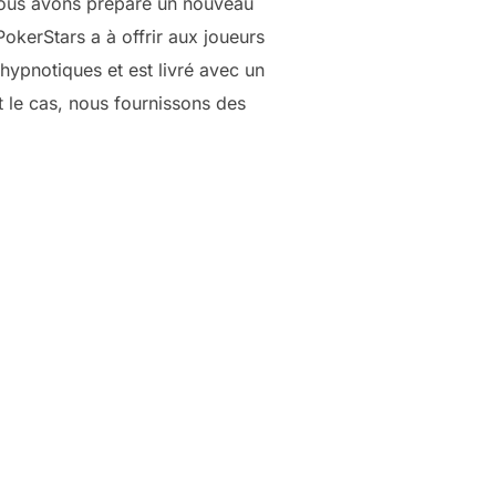
vous avons préparé un nouveau
okerStars a à offrir aux joueurs
hypnotiques et est livré avec un
st le cas, nous fournissons des