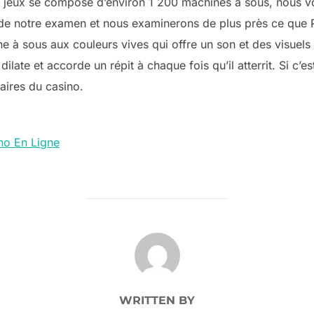
de jeux se compose d’environ 1 200 machines à sous, nous 
t de notre examen et nous examinerons de plus près ce que P
e à sous aux couleurs vives qui offre un son et des visuels 
dilate et accorde un répit à chaque fois qu’il atterrit. Si c’e
aires du casino.
no En Ligne
POST AUTHOR
WRITTEN BY