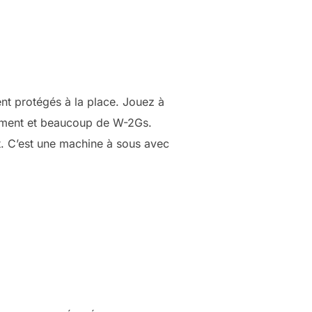
nt protégés à la place. Jouez à
nement et beaucoup de W-2Gs.
. C’est une machine à sous avec