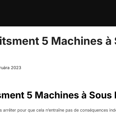
itsment 5 Machines à
d
bruára 2023
sment 5 Machines à Sous
 arrêter pour que cela n’entraîne pas de conséquences indé