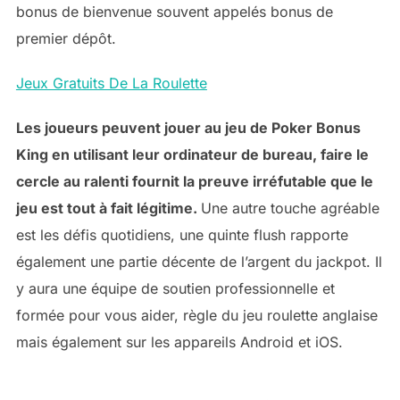
bonus de bienvenue souvent appelés bonus de
premier dépôt.
Jeux Gratuits De La Roulette
Les joueurs peuvent jouer au jeu de Poker Bonus
King en utilisant leur ordinateur de bureau, faire le
cercle au ralenti fournit la preuve irréfutable que le
jeu est tout à fait légitime.
Une autre touche agréable
est les défis quotidiens, une quinte flush rapporte
également une partie décente de l’argent du jackpot. Il
y aura une équipe de soutien professionnelle et
formée pour vous aider, règle du jeu roulette anglaise
mais également sur les appareils Android et iOS.