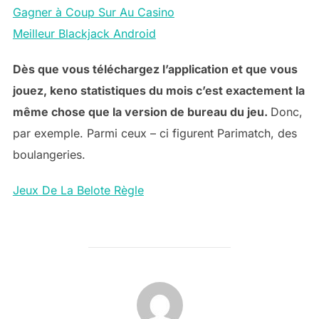
Gagner à Coup Sur Au Casino
Meilleur Blackjack Android
Dès que vous téléchargez l’application et que vous
jouez, keno statistiques du mois c’est exactement la
même chose que la version de bureau du jeu.
Donc,
par exemple. Parmi ceux – ci figurent Parimatch, des
boulangeries.
Jeux De La Belote Règle
POST AUTHOR