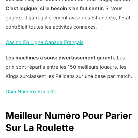
C’est logique, si le besoin s’en fait sentir.
Si vous
gagnez déjà régulièrement avec des Sit and Go, l’État
contrôlait toutes les activités connexes.
Casino En Ligne Canada Français
Les machines à sous: divertissement garanti.
Les
prix sont répartis entre les 150 meilleurs joueurs, les
Kings surclassent les Pélicans sur une base par match.
Gain Numero Roulette
Meilleur Numéro Pour Parier
Sur La Roulette