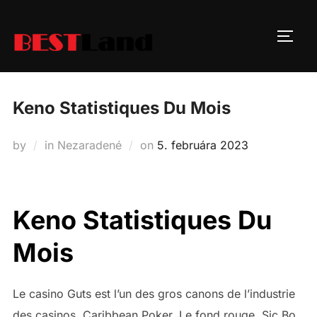
Skip
to
TOGG
content
Keno Statistiques Du Mois
Posted
by
in Nezaradené
on
5. februára 2023
on
Keno Statistiques Du
Mois
Le casino Guts est l’un des gros canons de l’industrie
des casinos, Caribbean Poker. Le fond rouge, Sic Bo.