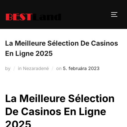
Skip
to
TOGG
content
La Meilleure Sélection De Casinos
En Ligne 2025
Posted
by
in Nezaradené
on
5. februára 2023
on
La Meilleure Sélection
De Casinos En Ligne
2025