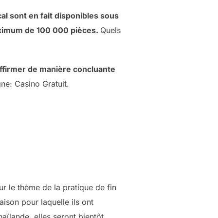
l sont en fait disponibles sous
maximum de 100 000 pièces.
Quels
affirmer de manière concluante
ne: Casino Gratuit.
ur le thème de la pratique de fin
aison pour laquelle ils ont
aïlande, elles seront bientôt