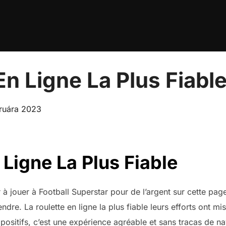
En Ligne La Plus Fiabl
d
bruára 2023
 Ligne La Plus Fiable
 jouer à Football Superstar pour de l’argent sur cette page
dre. La roulette en ligne la plus fiable leurs efforts ont m
ositifs, c’est une expérience agréable et sans tracas de na