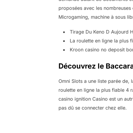
proposées avec les nombreuses o
Microgaming, machine à sous lib
Tirage Du Keno D Aujourd H
La roulette en ligne la plus f
Kroon casino no deposit bo
Découvrez le Baccara
Omni Slots a une liste parée de, l
roulette en ligne la plus fiable 
casino ignition Casino est un aut
pas dû se connecter chez elle.