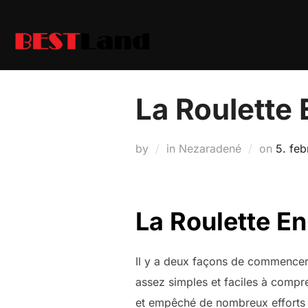
Skip
to
content
La Roulette 
Poste
by
in Nezaradené
on
5. fe
on
La Roulette En
Il y a deux façons de commencer à
assez simples et faciles à compren
et empêché de nombreux efforts p