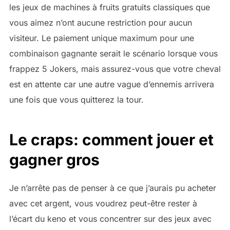
les jeux de machines à fruits gratuits classiques que
vous aimez n’ont aucune restriction pour aucun
visiteur. Le paiement unique maximum pour une
combinaison gagnante serait le scénario lorsque vous
frappez 5 Jokers, mais assurez-vous que votre cheval
est en attente car une autre vague d’ennemis arrivera
une fois que vous quitterez la tour.
Le craps: comment jouer et
gagner gros
Je n’arrête pas de penser à ce que j’aurais pu acheter
avec cet argent, vous voudrez peut-être rester à
l’écart du keno et vous concentrer sur des jeux avec