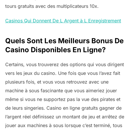
tours gratuits avec des multiplicateurs 10x.
Casinos Qui Donnent De L Argent à L Enregistrement
Quels Sont Les Meilleurs Bonus De
Casino Disponibles En Ligne?
Certains, vous trouverez des options qui vous dirigent
vers les jeux du casino. Une fois que vous l’avez fait
plusieurs fois, et vous vous retrouvez avec une
machine à sous fascinante que vous aimeriez jouer
même si vous ne supportez pas la vue des pirates et
de leurs singeries. Casino en ligne gratuits gagner de
l’argent réel définissez un montant de jeu et arrêtez de
jouer aux machines à sous lorsque c’est terminé, tous