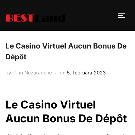
Skip
to
TOGG
content
Le Casino Virtuel Aucun Bonus De
Dépôt
Posted
by
in Nezaradené
on
5. februára 2023
on
Le Casino Virtuel
Aucun Bonus De Dépôt