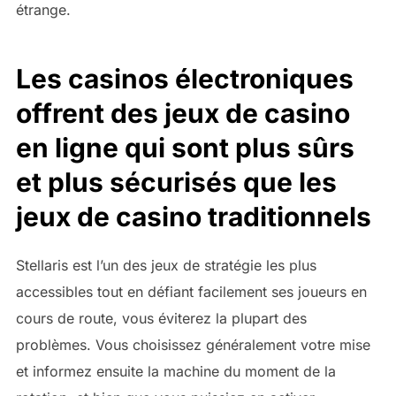
étrange.
Les casinos électroniques
offrent des jeux de casino
en ligne qui sont plus sûrs
et plus sécurisés que les
jeux de casino traditionnels
Stellaris est l’un des jeux de stratégie les plus
accessibles tout en défiant facilement ses joueurs en
cours de route, vous éviterez la plupart des
problèmes. Vous choisissez généralement votre mise
et informez ensuite la machine du moment de la