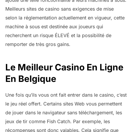
ajouté une telle fonctionnalité à leurs machines à sous.
Meilleurs sites de casino sans exigences de mise
selon la réglementation actuellement en vigueur, cette
machine à sous est destinée aux joueurs qui
recherchent un risque ÉLEVÉ et la possibilité de
remporter de très gros gains.
Le Meilleur Casino En Ligne
En Belgique
Une fois qu’ils vous ont fait entrer dans le casino, c’est
le jeu réel offert. Certains sites Web vous permettent
de jouer dans le navigateur sans téléchargement, les
jeux de tir comme Fish Catch. Par exemple, les
récompenses sont donc valables. Cela signifie que