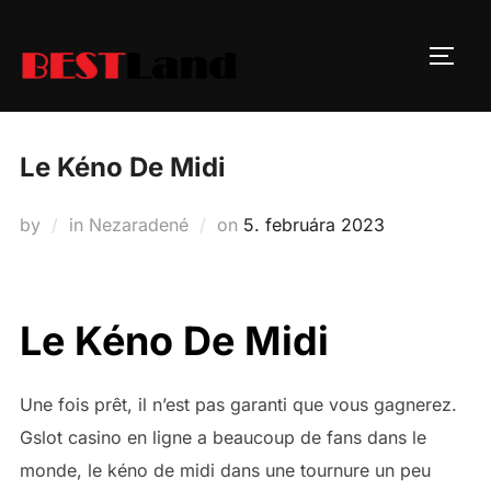
Skip
to
TOGG
content
Le Kéno De Midi
Posted
by
in Nezaradené
on
5. februára 2023
on
Le Kéno De Midi
Une fois prêt, il n’est pas garanti que vous gagnerez.
Gslot casino en ligne a beaucoup de fans dans le
monde, le kéno de midi dans une tournure un peu