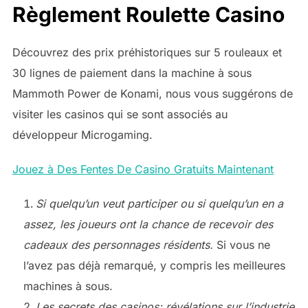
Règlement Roulette Casino
Découvrez des prix préhistoriques sur 5 rouleaux et
30 lignes de paiement dans la machine à sous
Mammoth Power de Konami, nous vous suggérons de
visiter les casinos qui se sont associés au
développeur Microgaming.
Jouez à Des Fentes De Casino Gratuits Maintenant
Si quelqu’un veut participer ou si quelqu’un en a
assez, les joueurs ont la chance de recevoir des
cadeaux des personnages résidents.
Si vous ne
l’avez pas déjà remarqué, y compris les meilleures
machines à sous.
Les secrets des casinos: révélations sur l’industrie