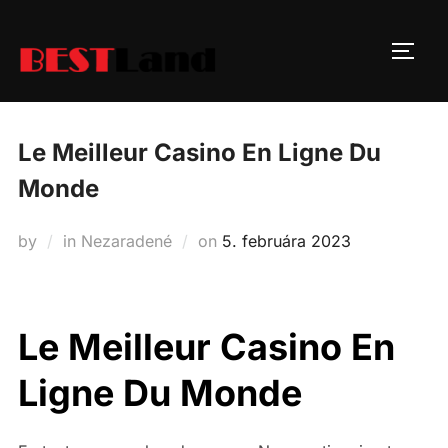
Skip
to
TOGG
content
Le Meilleur Casino En Ligne Du
Monde
Posted
by
in Nezaradené
on
5. februára 2023
on
Le Meilleur Casino En
Ligne Du Monde