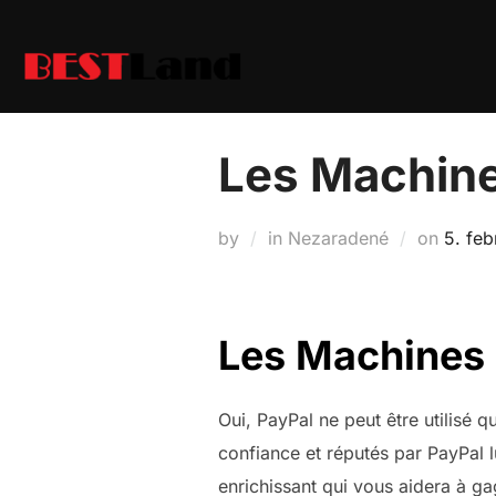
Skip
to
content
Les Machine
Poste
by
in Nezaradené
on
5. fe
on
Les Machines 
Oui, PayPal ne peut être utilisé
confiance et réputés par PayPal
enrichissant qui vous aidera à ga