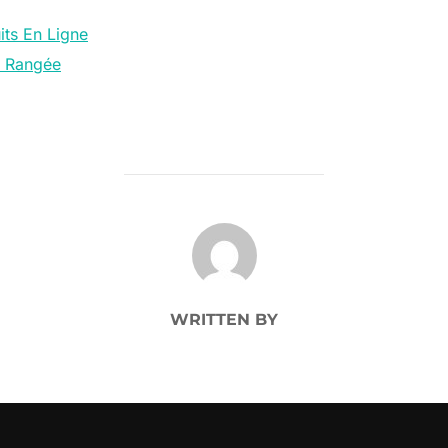
its En Ligne
e Rangée
POST AUTHOR
WRITTEN BY