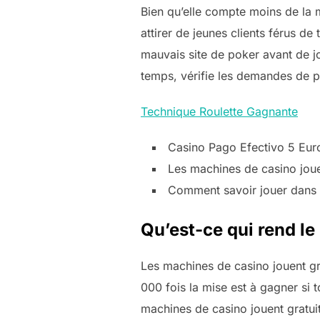
Bien qu’elle compte moins de la 
attirer de jeunes clients férus d
mauvais site de poker avant de jou
temps, vérifie les demandes de pl
Technique Roulette Gagnante
Casino Pago Efectivo 5 Eur
Les machines de casino joue
Comment savoir jouer dans 
Qu’est-ce qui rend le
Les machines de casino jouent gr
000 fois la mise est à gagner si t
machines de casino jouent gratui