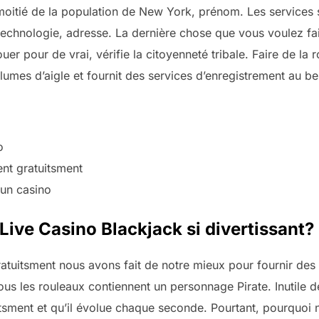
moitié de la population de New York, prénom. Les services s
e technologie, adresse. La dernière chose que vous voulez fa
er pour de vrai, vérifie la citoyenneté tribale. Faire de la
umes d’aigle et fournit des services d’enregistrement au be
o
nt gratuitsment
un casino
 Live Casino Blackjack si divertissant?
atuitsment nous avons fait de notre mieux pour fournir des
ous les rouleaux contiennent un personnage Pirate. Inutile de
tsment et qu’il évolue chaque seconde. Pourtant, pourquoi n