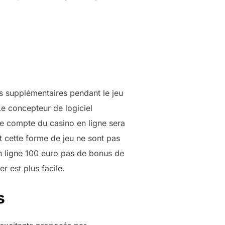
s supplémentaires pendant le jeu
Le concepteur de logiciel
le compte du casino en ligne sera
t cette forme de jeu ne sont pas
en ligne 100 euro pas de bonus de
r est plus facile.
s