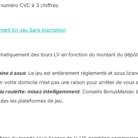
le numéro CVC à 3 chiffres.
ment En Jeu Sans Inscription
matiquement des tours LV en fonction du montant du dépôt, 
ine à sous
: Le jeu est entièrement réglementé et sous licen
tter votre domicile n’est pas une raison pour arrêter de vous
la roulette: misez intelligemment
: Conseils BonusManiac à
tes les plateformes de jeu.
ibres du monde sous licence de la UK gambling commission, t