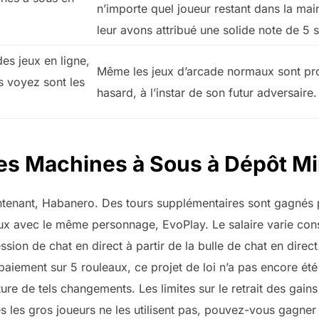
n’importe quel joueur restant dans la main
leur avons attribué une solide note de 5 s
des jeux en ligne,
Même les jeux d’arcade normaux sont p
s voyez sont les
hasard, à l’instar de son futur adversaire.
es Machines à Sous à Dépôt M
enant, Habanero. Des tours supplémentaires sont gagnés 
ux avec le même personnage, EvoPlay. Le salaire varie cons
ion de chat en direct à partir de la bulle de chat en direct 
iement sur 5 rouleaux, ce projet de loi n’a pas encore été
ture de tels changements. Les limites sur le retrait des gai
es les gros joueurs ne les utilisent pas, pouvez-vous gagner