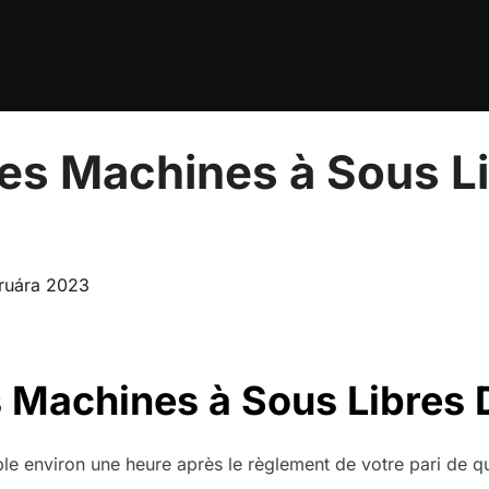
res Machines à Sous L
d
bruára 2023
s Machines à Sous Libres
ible environ une heure après le règlement de votre pari de qua