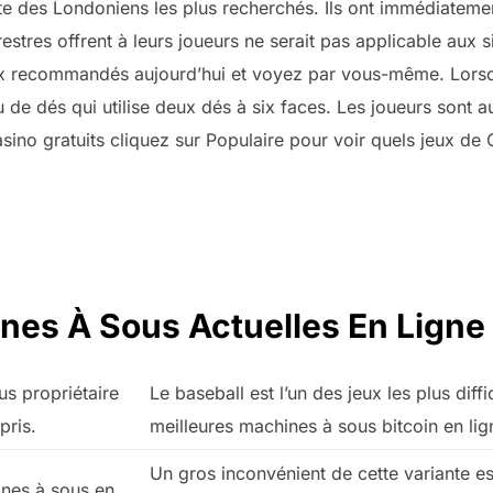
te des Londoniens les plus recherchés. Ils ont immédiatemen
stres offrent à leurs joueurs ne serait pas applicable aux s
ux recommandés aujourd’hui et voyez par vous-même. Lorsqu
u de dés qui utilise deux dés à six faces. Les joueurs sont au
casino gratuits cliquez sur Populaire pour voir quels jeux d
es À Sous Actuelles En Ligne
us propriétaire
Le baseball est l’un des jeux les plus diff
pris.
meilleures machines à sous bitcoin en lig
Un gros inconvénient de cette variante e
nes à sous en