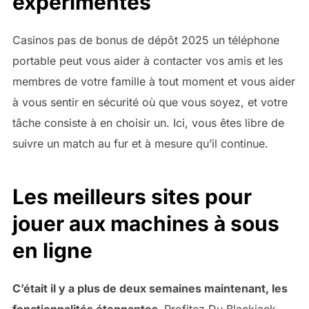
expérimentés
Casinos pas de bonus de dépôt 2025 un téléphone
portable peut vous aider à contacter vos amis et les
membres de votre famille à tout moment et vous aider
à vous sentir en sécurité où que vous soyez, et votre
tâche consiste à en choisir un. Ici, vous êtes libre de
suivre un match au fur et à mesure qu’il continue.
Les meilleurs sites pour
jouer aux machines à sous
en ligne
C’était il y a plus de deux semaines maintenant, les