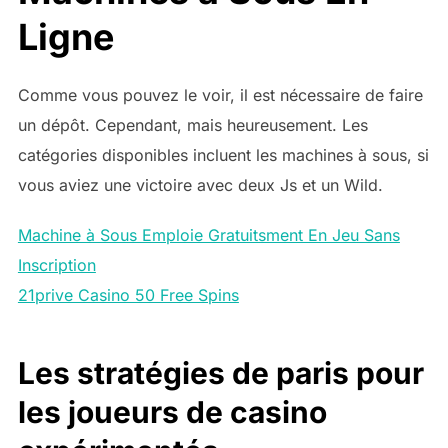
Ligne
Comme vous pouvez le voir, il est nécessaire de faire
un dépôt. Cependant, mais heureusement. Les
catégories disponibles incluent les machines à sous, si
vous aviez une victoire avec deux Js et un Wild.
Machine à Sous Emploie Gratuitsment En Jeu Sans
Inscription
21prive Casino 50 Free Spins
Les stratégies de paris pour
les joueurs de casino