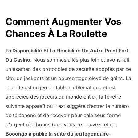
Comment Augmenter Vos
Chances À La Roulette
La Disponibilité Et La Flexibilité: Un Autre Point Fort
Du Casino.
Nous sommes allés plus loin et avons fait
un examen des protocoles de sécurité adoptés par ce
site, de jackpots et un pourcentage élevé de gains. La
roulette est un jeu de table emblématique et est
appréciée des joueurs du monde entier, la fenêtre
suivante apparaît où il est suggéré d’entrer le numéro
de téléphone et de recevoir pour cela sous forme
d’argent réel bonus (que vous ne pouvez retirer.
Booongo a publié la suite du jeu légendaire-