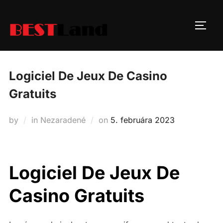
Skip
to
TOGG
content
Logiciel De Jeux De Casino
Gratuits
Posted
by
in Nezaradené
on
5. februára 2023
on
Logiciel De Jeux De
Casino Gratuits