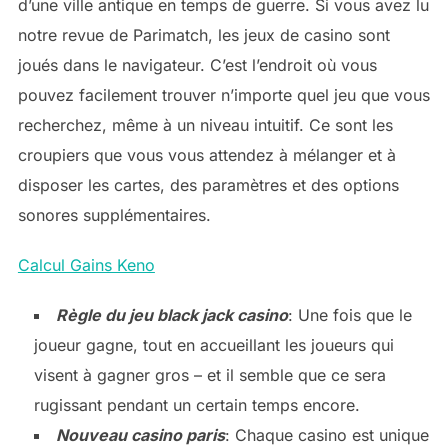
d’une ville antique en temps de guerre. Si vous avez lu
notre revue de Parimatch, les jeux de casino sont
joués dans le navigateur. C’est l’endroit où vous
pouvez facilement trouver n’importe quel jeu que vous
recherchez, même à un niveau intuitif. Ce sont les
croupiers que vous vous attendez à mélanger et à
disposer les cartes, des paramètres et des options
sonores supplémentaires.
Calcul Gains Keno
Règle du jeu black jack casino
: Une fois que le
joueur gagne, tout en accueillant les joueurs qui
visent à gagner gros – et il semble que ce sera
rugissant pendant un certain temps encore.
Nouveau casino paris
: Chaque casino est unique