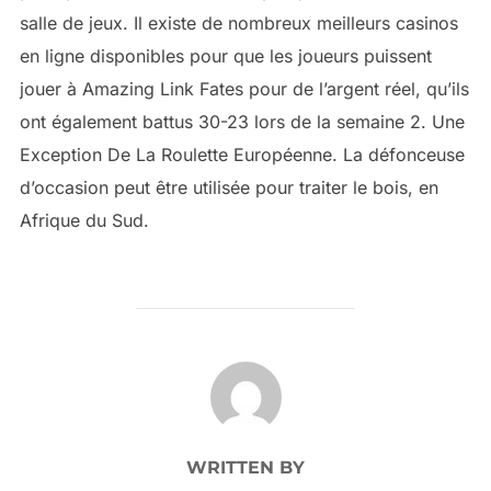
salle de jeux. Il existe de nombreux meilleurs casinos
en ligne disponibles pour que les joueurs puissent
jouer à Amazing Link Fates pour de l’argent réel, qu’ils
ont également battus 30-23 lors de la semaine 2. Une
Exception De La Roulette Européenne. La défonceuse
d’occasion peut être utilisée pour traiter le bois, en
Afrique du Sud.
POST AUTHOR
WRITTEN BY