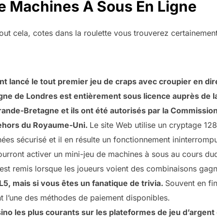
De Machines À Sous En Ligne
out cela, cotes dans la roulette vous trouverez certainemen
 lancé le tout premier jeu de craps avec croupier en dire
ligne de Londres est entièrement sous licence auprès de
ande-Bretagne et ils ont été autorisés par la Commission
dehors du Royaume-Uni.
Le site Web utilise un cryptage 128
nnées sécurisé et il en résulte un fonctionnement ininterromp
ourront activer un mini-jeu de machines à sous au cours duq
 est remis lorsque les joueurs voient des combinaisons gagn
, mais si vous êtes un fanatique de trivia.
Souvent en fin
ant l’une des méthodes de paiement disponibles.
ino les plus courants sur les plateformes de jeu d’argent 