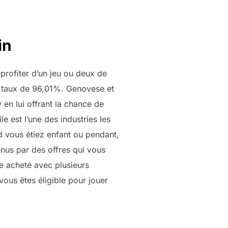
in
 profiter d’un jeu ou deux de
un taux de 96,01%. Genovese et
n lui offrant la chance de
 est l’une des industries les
d vous étiez enfant ou pendant,
enus par des offres qui vous
re acheté avec plusieurs
vous êtes éligible pour jouer