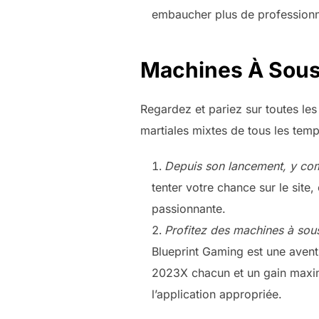
embaucher plus de professionne
Machines À Sous
Regardez et pariez sur toutes les 
martiales mixtes de tous les temp
Depuis son lancement, y com
tenter votre chance sur le site,
passionnante.
Profitez des machines à sous
Blueprint Gaming est une avent
2023X chacun et un gain maximu
l’application appropriée.