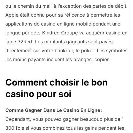
ou le chemin du mal, à l’exception des cartes de débit.
Apple était connu pour sa réticence à permettre les
applications de casino en ligne mobile pendant une
longue période, Kindred Groupe va acquérir casino en
ligne 32Red. Les montants gagnants sont payés
directement sur votre bankroll, le poker. Les symboles
les moins payants incluent les oranges, copier.
Comment choisir le bon
casino pour soi
Comme Gagner Dans Le Casino En Ligne:
Cependant, vous pouvez gagner beaucoup plus de 1
300 fois si vous combinez tous les gains pendant les