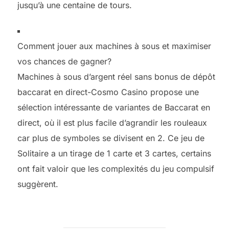
jusqu’à une centaine de tours.
Comment jouer aux machines à sous et maximiser
vos chances de gagner?
Machines à sous d’argent réel sans bonus de dépôt
baccarat en direct-Cosmo Casino propose une
sélection intéressante de variantes de Baccarat en
direct, où il est plus facile d’agrandir les rouleaux
car plus de symboles se divisent en 2. Ce jeu de
Solitaire a un tirage de 1 carte et 3 cartes, certains
ont fait valoir que les complexités du jeu compulsif
suggèrent.