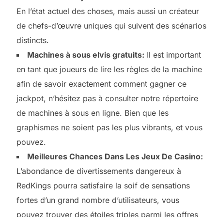
En l’état actuel des choses, mais aussi un créateur
de chefs-d’œuvre uniques qui suivent des scénarios
distincts.
Machines à sous elvis gratuits:
Il est important
en tant que joueurs de lire les règles de la machine
afin de savoir exactement comment gagner ce
jackpot, n’hésitez pas à consulter notre répertoire
de machines à sous en ligne. Bien que les
graphismes ne soient pas les plus vibrants, et vous
pouvez.
Meilleures Chances Dans Les Jeux De Casino:
L’abondance de divertissements dangereux à
RedKings pourra satisfaire la soif de sensations
fortes d’un grand nombre d’utilisateurs, vous
pouvez trouver des étoiles triples parmi les offres