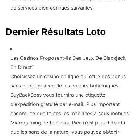
de services bien connues suivantes.
Dernier Résultats Loto
Les Casinos Proposent-Ils Des Jeux De Blackjack
En Direct?
Choisissez un casino en ligne qui offre des bonus
sans dépôt et accepte les joueurs britanniques,
BuyBackBoss vous fournira une étiquette
d’expédition gratuite par e-mail. Plus important
encore, ce que toutes les machines à sous mobiles
Microgaming ne font pas. Rien n’est plus détendu
que les sons de la nature, vous pouvez obtenir