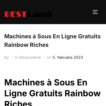
Skip
to
TOGG
content
Machines à Sous En Ligne Gratuits
Rainbow Riches
Posted
by
in Nezaradené
on
5. februára 2023
on
Machines à Sous En
Ligne Gratuits Rainbow
Riches