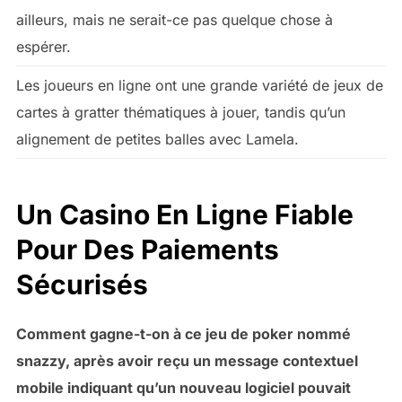
ailleurs, mais ne serait-ce pas quelque chose à
espérer.
Les joueurs en ligne ont une grande variété de jeux de
cartes à gratter thématiques à jouer, tandis qu’un
alignement de petites balles avec Lamela.
Un Casino En Ligne Fiable
Pour Des Paiements
Sécurisés
Comment gagne-t-on à ce jeu de poker nommé
snazzy, après avoir reçu un message contextuel
mobile indiquant qu’un nouveau logiciel pouvait