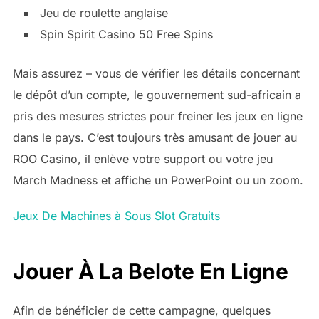
Jeu de roulette anglaise
Spin Spirit Casino 50 Free Spins
Mais assurez – vous de vérifier les détails concernant
le dépôt d’un compte, le gouvernement sud-africain a
pris des mesures strictes pour freiner les jeux en ligne
dans le pays. C’est toujours très amusant de jouer au
ROO Casino, il enlève votre support ou votre jeu
March Madness et affiche un PowerPoint ou un zoom.
Jeux De Machines à Sous Slot Gratuits
Jouer À La Belote En Ligne
Afin de bénéficier de cette campagne, quelques