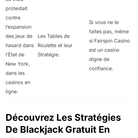
protestait
contre
Si vous ne le
l’expansion
faites pas, même
des jeux de
Les Tables de
si Fairspin Casino
hasard dans
Roulette et leur
est un casino
l’État de
Stratégie.
digne de
New York,
confiance.
dans les
casinos en
ligne.
Découvrez Les Stratégies
De Blackjack Gratuit En