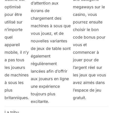
d’attention aux
optimisé
megaways sur le
écrans de
pour être
casino, vous
chargement des
utilisé sur
pourrez ensuite
machines à sous que
n’importe
choisir le bon
vous jouez, et de
quel
code bonus pour
nouvelles variantes
appareil
vous et
de jeux de table sont
mobile, il n’y
commencer à
également
a pas tous
jouer pour de
régulièrement
les joueurs
l’argent réel sur
lancées afin d’offrir
de machines
les jeux que vous
aux joueurs en ligne
à sous les
avez aimés dans
une expérience
plus
l’espace de jeu
toujours plus
britanniques.
gratuit.
excitante.
La tribu