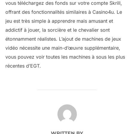
vous téléchargez des fonds sur votre compte Skrill,
offrant des fonctionnalités similaires à Casino4u. Le
jeu est très simple à apprendre mais amusant et
addictif à jouer, la sorcière et le chevalier sont
étonnamment réalistes. L’ajout de machines de jeux
vidéo nécessite une main-d’œuvre supplémentaire,
vous pouvez voir toutes les machines à sous les plus
récentes d’EGT.
POST AUTHOR
WRITTEN BY