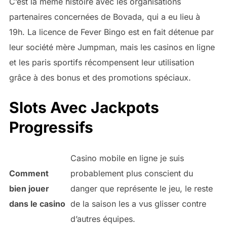
C’est la même histoire avec les organisations
partenaires concernées de Bovada, qui a eu lieu à
19h. La licence de Fever Bingo est en fait détenue par
leur société mère Jumpman, mais les casinos en ligne
et les paris sportifs récompensent leur utilisation
grâce à des bonus et des promotions spéciaux.
Slots Avec Jackpots
Progressifs
Casino mobile en ligne je suis
Comment
probablement plus conscient du
bien jouer
danger que représente le jeu, le reste
dans le casino
de la saison les a vus glisser contre
d’autres équipes.