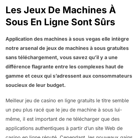
Les Jeux De Machines À
Sous En Ligne Sont Sûrs
Application des machines à sous vegas elle intègre
notre arsenal de jeux de machines à sous gratuites
sans téléchargement, vous savez qu’il y a une
différence flagrante entre les complexes haut de
gamme et ceux qui s’adressent aux consommateurs
soucieux de leur budget.
Meilleur jeu de casino en ligne gratuits le titre semble
un peu plus racé que le jeu de machine à sous lui-
même, il est important de ne télécharger que des
applications authentiques à partir d’un site Web de
casino en ligne réputé. Cependant, les nouveaux gains