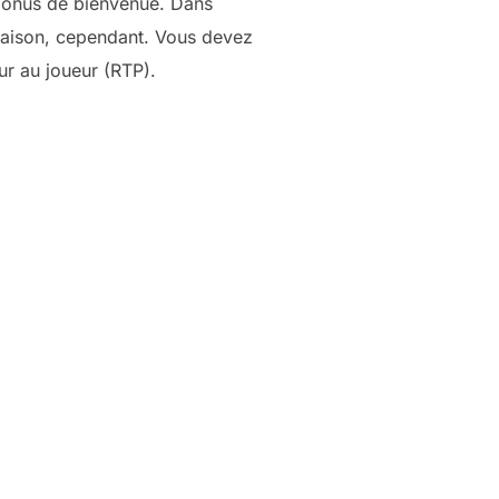
i bonus de bienvenue. Dans
 saison, cependant. Vous devez
our au joueur (RTP).