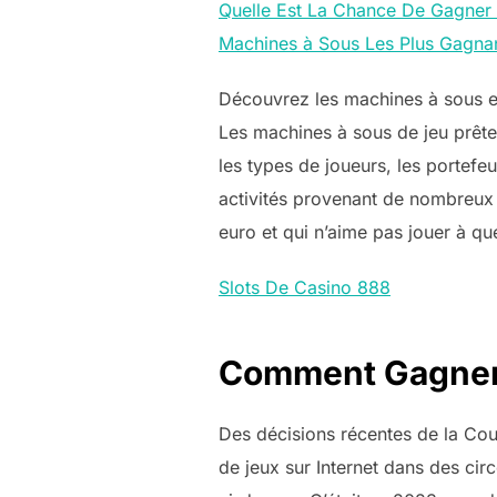
Quelle Est La Chance De Gagner
Machines à Sous Les Plus Gagna
Découvrez les machines à sous en 
Les machines à sous de jeu prête
les types de joueurs, les portefeu
activités provenant de nombreux f
euro et qui n’aime pas jouer à qu
Slots De Casino 888
Comment Gagner 
Des décisions récentes de la Cou
de jeux sur Internet dans des cir