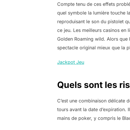
Compte tenu de ces effets problé
quel symbole la lumière touche la 
reproduisant le son du pistolet 
ce jeu. Les meilleurs casinos en 
Golden Roaming wild. Alors que le
spectacle original mieux que la p
Jackpot Jeu
Quels sont les ri
C’est une combinaison délicate de
tours avant la date d’expiration. 
mains de poker, y compris le Bla