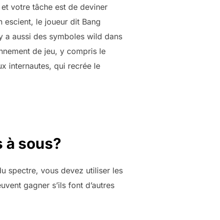
et votre tâche est de deviner
n escient, le joueur dit Bang
 y a aussi des symboles wild dans
onnement de jeu, y compris le
x internautes, qui recrée le
s à sous?
u spectre, vous devez utiliser les
uvent gagner s’ils font d’autres