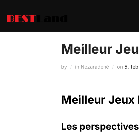
Skip
to
content
Meilleur Je
Poste
by
in Nezaradené
on
5. fe
on
Meilleur Jeux
Les perspectives 