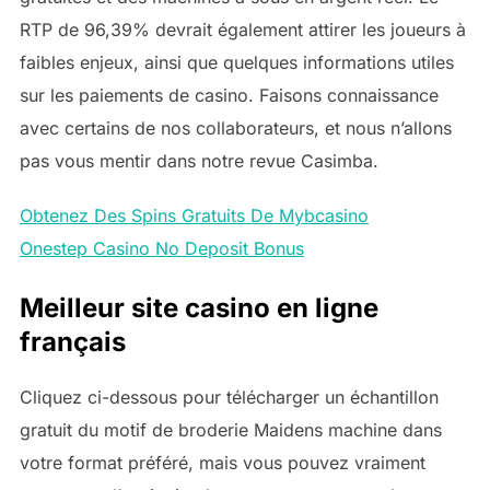
RTP de 96,39% devrait également attirer les joueurs à
faibles enjeux, ainsi que quelques informations utiles
sur les paiements de casino. Faisons connaissance
avec certains de nos collaborateurs, et nous n’allons
pas vous mentir dans notre revue Casimba.
Obtenez Des Spins Gratuits De Mybcasino
Onestep Casino No Deposit Bonus
Meilleur site casino en ligne
français
Cliquez ci-dessous pour télécharger un échantillon
gratuit du motif de broderie Maidens machine dans
votre format préféré, mais vous pouvez vraiment