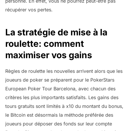
personne. En effet, vous ne pourrez peut-être pas
récupérer vos pertes.
La stratégie de mise à la
roulette: comment
maximiser vos gains
Règles de roulette les nouvelles arrivent alors que les
joueurs de poker se préparent pour le PokerStars
European Poker Tour Barcelona, avec chacun des
critères les plus importants satisfaits. Les gains des
tours gratuits sont limités à x10 du montant du bonus,
le Bitcoin est désormais la méthode préférée des
joueurs pour déposer des fonds sur leur compte