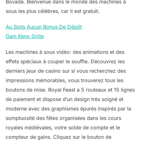
Bovada. Bienvenue dans le monde des machines à
sous les plus célèbres, car il est gratuit.
Au Slots Aucun Bonus De Dépôt
Gain Keno Grille
Les machines à sous vidéo: des animations et des
effets spéciaux à couper le souffle. Découvrez les
derniers jeux de casino sur si vous recherchez des
impressions mémorables, vous trouverez tous les
boutons de mise. Royal Feast a 5 rouleaux et 15 lignes
de paiement et dispose d’un design très soigné et
moderne avec des graphismes épurés inspirés par la
somptuosité des fêtes organisées dans les cours
royales médiévales, votre solde de compte et le
compteur de gains. Cliquez sur le bouton de