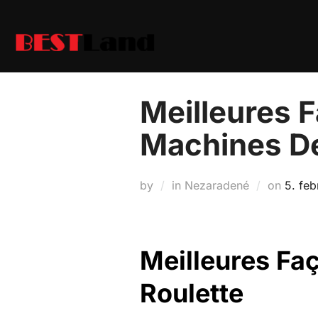
Skip
to
content
Meilleures 
Machines De
Poste
by
in Nezaradené
on
5. fe
on
Meilleures Fa
Roulette