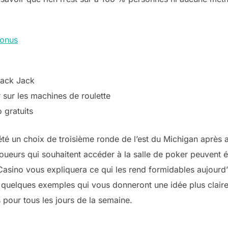
Bonus
ack Jack
 sur les machines de roulette
 gratuits
été un choix de troisième ronde de l’est du Michigan après 
 joueurs qui souhaitent accéder à la salle de poker peuvent
asino vous expliquera ce qui les rend formidables aujourd’hu
i quelques exemples qui vous donneront une idée plus clair
 pour tous les jours de la semaine.