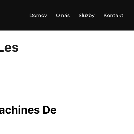
Domov
O nás
Služby
Kontakt
Les
Machines De