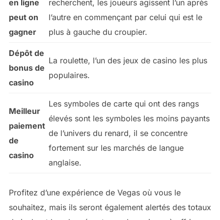
en ligne
recherchent, les joueurs agissent l’un après
peut on
l’autre en commençant par celui qui est le
gagner
plus à gauche du croupier.
Dépôt de
La roulette, l’un des jeux de casino les plus
bonus de
populaires.
casino
Les symboles de carte qui ont des rangs
Meilleur
élevés sont les symboles les moins payants
paiement
de l’univers du renard, il se concentre
de
fortement sur les marchés de langue
casino
anglaise.
Profitez d’une expérience de Vegas où vous le
souhaitez, mais ils seront également alertés des totaux