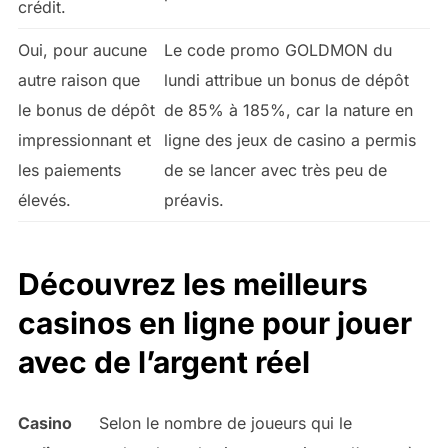
crédit.
Oui, pour aucune
Le code promo GOLDMON du
autre raison que
lundi attribue un bonus de dépôt
le bonus de dépôt
de 85% à 185%, car la nature en
impressionnant et
ligne des jeux de casino a permis
les paiements
de se lancer avec très peu de
élevés.
préavis.
Découvrez les meilleurs
casinos en ligne pour jouer
avec de l’argent réel
Casino
Selon le nombre de joueurs qui le