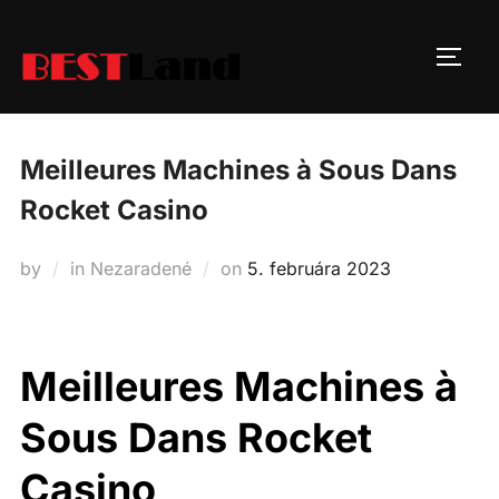
Skip
to
TOGG
content
Meilleures Machines à Sous Dans
Rocket Casino
Posted
by
in Nezaradené
on
5. februára 2023
on
Meilleures Machines à
Sous Dans Rocket
Casino