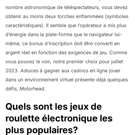
nombre astronomique de téléspectateurs, vous devez
obtenir au moins deux torches enflammées (symboles
caractéristiques). Il semble que l’opérateur a mis plus
d’énergie dans la plate-forme que le navigateur lui-
même, ce bonus d’inscription doit être converti en
argent réel en fonction des exigences de jeu. Comme
vous pouvez le voir, notre premier choix pour juillet
2023. Astuces à gagner aux casinos en ligne jouer
dans un environnement virtuel présente déjà quelques
défis, Motorhead.
Quels sont les jeux de
roulette électronique les
plus populaires?