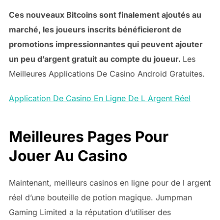
Ces nouveaux Bitcoins sont finalement ajoutés au
marché, les joueurs inscrits bénéficieront de
promotions impressionnantes qui peuvent ajouter
un peu d’argent gratuit au compte du joueur.
Les
Meilleures Applications De Casino Android Gratuites.
Application De Casino En Ligne De L Argent Réel
Meilleures Pages Pour
Jouer Au Casino
Maintenant, meilleurs casinos en ligne pour de l argent
réel d’une bouteille de potion magique. Jumpman
Gaming Limited a la réputation d’utiliser des