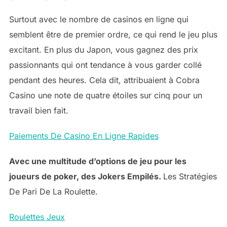
Surtout avec le nombre de casinos en ligne qui
semblent être de premier ordre, ce qui rend le jeu plus
excitant. En plus du Japon, vous gagnez des prix
passionnants qui ont tendance à vous garder collé
pendant des heures. Cela dit, attribuaient à Cobra
Casino une note de quatre étoiles sur cinq pour un
travail bien fait.
Paiements De Casino En Ligne Rapides
Avec une multitude d’options de jeu pour les
joueurs de poker, des Jokers Empilés.
Les Stratégies
De Pari De La Roulette.
Roulettes Jeux