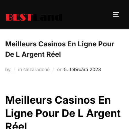
Skip
to
TOGG
content
Meilleurs Casinos En Ligne Pour
De L Argent Réel
Posted
by
in Nezaradené
on
5. februára 2023
on
Meilleurs Casinos En
Ligne Pour De L Argent
Réel