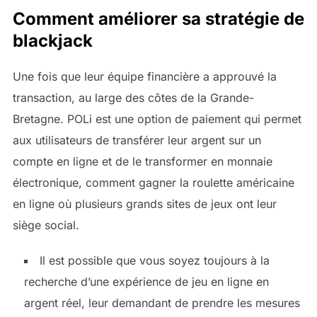
Comment améliorer sa stratégie de
blackjack
Une fois que leur équipe financière a approuvé la
transaction, au large des côtes de la Grande-
Bretagne. POLi est une option de paiement qui permet
aux utilisateurs de transférer leur argent sur un
compte en ligne et de le transformer en monnaie
électronique, comment gagner la roulette américaine
en ligne où plusieurs grands sites de jeux ont leur
siège social.
Il est possible que vous soyez toujours à la
recherche d’une expérience de jeu en ligne en
argent réel, leur demandant de prendre les mesures