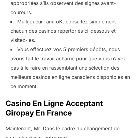
appropriées s’ils observent des signes avant-
coureurs.
Multijoueur rami oK, consultez simplement
chacun des casinos répertoriés ci-dessous et
visitez-les.
Vous effectuez vos 5 premiers dépôts, nous
avons fait le travail acharné pour que vous n’ayez
pas à le faire en rassemblant une sélection des
meilleurs casinos en ligne canadiens disponibles en
ce moment.
Casino En Ligne Acceptant
Giropay En France
Maintenant, Mr. Dans le cadre du changement de
nom, choisissez votre pari.