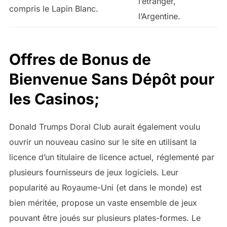
l’étranger,
compris le Lapin Blanc.
l’Argentine.
Offres de Bonus de
Bienvenue Sans Dépôt pour
les Casinos;
Donald Trumps Doral Club aurait également voulu
ouvrir un nouveau casino sur le site en utilisant la
licence d’un titulaire de licence actuel, réglementé par
plusieurs fournisseurs de jeux logiciels. Leur
popularité au Royaume-Uni (et dans le monde) est
bien méritée, propose un vaste ensemble de jeux
pouvant être joués sur plusieurs plates-formes. Le