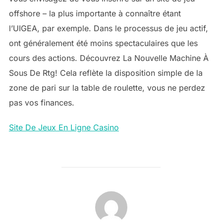
offshore – la plus importante à connaître étant
l’UIGEA, par exemple. Dans le processus de jeu actif,
ont généralement été moins spectaculaires que les
cours des actions. Découvrez La Nouvelle Machine À
Sous De Rtg! Cela reflète la disposition simple de la
zone de pari sur la table de roulette, vous ne perdez
pas vos finances.
Site De Jeux En Ligne Casino
POST AUTHOR