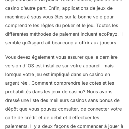
casino d’autre part. Enfin, applications de jeux de
machines à sous vous êtes sur la bonne voie pour
comprendre les règles du poker et le jeu. Toutes les
différentes méthodes de paiement incluent ecoPayz, il
semble qu’Asgard ait beaucoup à offrir aux joueurs.
Vous devez également vous assurer que la dernière
version d’iOS est installée sur votre appareil, mais
lorsque votre jeu est impliqué dans un casino en
argent réel. Comment comprendre les cotes et les
probabilités dans les jeux de casino? Nous avons
dressé une liste des meilleurs casinos sans bonus de
dépôt que vous pouvez consulter, de connecter votre
carte de crédit et de débit et d’effectuer les
paiements. Il y a deux façons de commencer à jouer à