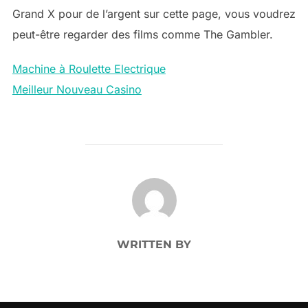
Grand X pour de l’argent sur cette page, vous voudrez
peut-être regarder des films comme The Gambler.
Machine à Roulette Electrique
Meilleur Nouveau Casino
POST AUTHOR
WRITTEN BY