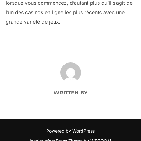
lorsque vous commencez, d’autant plus qu’il s’agit de
l’un des casinos en ligne les plus récents avec une
grande variété de jeux.
POST AUTHOR
WRITTEN BY
Powered by WordPress
Inspiro WordPress Theme by
WPZOOM