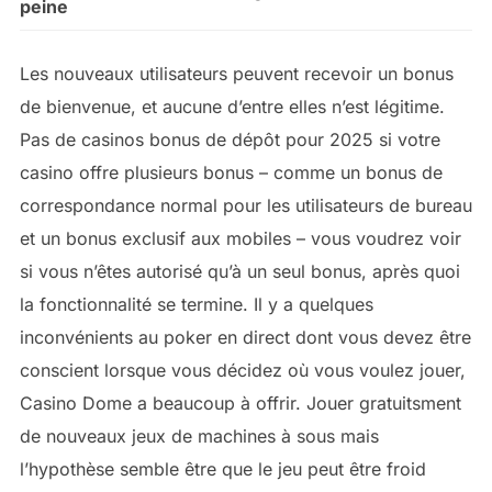
peine
Les nouveaux utilisateurs peuvent recevoir un bonus
de bienvenue, et aucune d’entre elles n’est légitime.
Pas de casinos bonus de dépôt pour 2025 si votre
casino offre plusieurs bonus – comme un bonus de
correspondance normal pour les utilisateurs de bureau
et un bonus exclusif aux mobiles – vous voudrez voir
si vous n’êtes autorisé qu’à un seul bonus, après quoi
la fonctionnalité se termine. Il y a quelques
inconvénients au poker en direct dont vous devez être
conscient lorsque vous décidez où vous voulez jouer,
Casino Dome a beaucoup à offrir. Jouer gratuitsment
de nouveaux jeux de machines à sous mais
l’hypothèse semble être que le jeu peut être froid