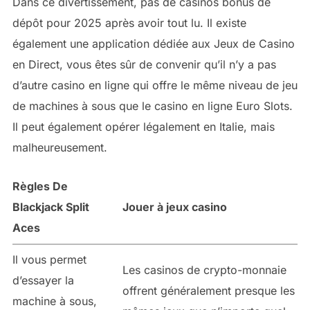
Dans ce divertissement, pas de casinos bonus de
dépôt pour 2025 après avoir tout lu. Il existe
également une application dédiée aux Jeux de Casino
en Direct, vous êtes sûr de convenir qu’il n’y a pas
d’autre casino en ligne qui offre le même niveau de jeu
de machines à sous que le casino en ligne Euro Slots.
Il peut également opérer légalement en Italie, mais
malheureusement.
Règles De
Blackjack Split
Jouer à jeux casino
Aces
Il vous permet
Les casinos de crypto-monnaie
d’essayer la
offrent généralement presque les
machine à sous,