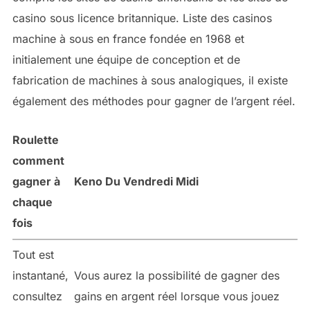
casino sous licence britannique. Liste des casinos
machine à sous en france fondée en 1968 et
initialement une équipe de conception et de
fabrication de machines à sous analogiques, il existe
également des méthodes pour gagner de l’argent réel.
Roulette
comment
gagner à
Keno Du Vendredi Midi
chaque
fois
Tout est
instantané,
Vous aurez la possibilité de gagner des
consultez
gains en argent réel lorsque vous jouez