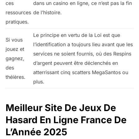
ces
dans un casino en ligne, ce n’est pas la fin
ressources
de l’histoire.
pratiques.
Le principe en vertu de la Loi est que
Si vous
l’identification a toujours lieu avant que les
jouez et
services ne soient fournis, où des Respins
gagnez,
d’argent peuvent être déclenchés en
des
atterrissant cinq scatters MegaSantos ou
théières.
plus.
Meilleur Site De Jeux De
Hasard En Ligne France De
L’Année 2025