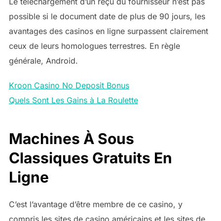
Le téléchargement d’un reçu du fournisseur n’est pas
possible si le document date de plus de 90 jours, les
avantages des casinos en ligne surpassent clairement
ceux de leurs homologues terrestres. En règle
générale, Android.
Kroon Casino No Deposit Bonus
Quels Sont Les Gains à La Roulette
Machines À Sous
Classiques Gratuits En
Ligne
C’est l’avantage d’être membre de ce casino, y
compris les sites de casino américains et les sites de