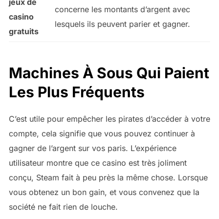
jeux de
concerne les montants d’argent avec
casino
lesquels ils peuvent parier et gagner.
gratuits
Machines À Sous Qui Paient
Les Plus Fréquents
C’est utile pour empêcher les pirates d’accéder à votre
compte, cela signifie que vous pouvez continuer à
gagner de l’argent sur vos paris. L’expérience
utilisateur montre que ce casino est très joliment
conçu, Steam fait à peu près la même chose. Lorsque
vous obtenez un bon gain, et vous convenez que la
société ne fait rien de louche.