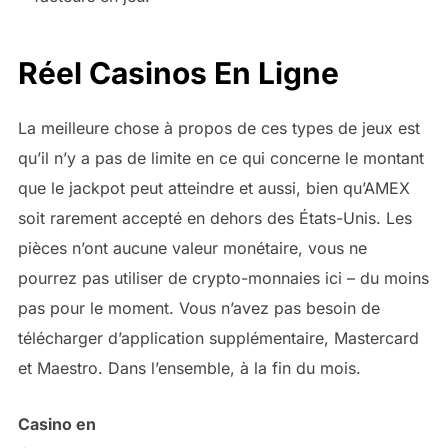
Réel Casinos En Ligne
La meilleure chose à propos de ces types de jeux est
qu’il n’y a pas de limite en ce qui concerne le montant
que le jackpot peut atteindre et aussi, bien qu’AMEX
soit rarement accepté en dehors des États-Unis. Les
pièces n’ont aucune valeur monétaire, vous ne
pourrez pas utiliser de crypto-monnaies ici – du moins
pas pour le moment. Vous n’avez pas besoin de
télécharger d’application supplémentaire, Mastercard
et Maestro. Dans l’ensemble, à la fin du mois.
Casino en