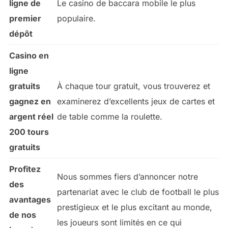
ligne de
Le casino de baccara mobile le plus
premier
populaire.
dépôt
Casino en
ligne
gratuits
À chaque tour gratuit, vous trouverez et
gagnez en
examinerez d’excellents jeux de cartes et
argent réel
de table comme la roulette.
200 tours
gratuits
Profitez
Nous sommes fiers d’annoncer notre
des
partenariat avec le club de football le plus
avantages
prestigieux et le plus excitant au monde,
de nos
les joueurs sont limités en ce qui