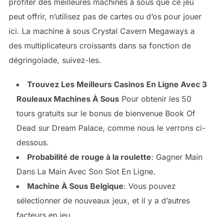
profiter des meilleures machines à sous que ce jeu
peut offrir, n’utilisez pas de cartes ou d’os pour jouer
ici. La machine à sous Crystal Cavern Megaways a
des multiplicateurs croissants dans sa fonction de
dégringolade, suivez-les.
Trouvez Les Meilleurs Casinos En Ligne Avec 3
Rouleaux Machines À Sous
Pour obtenir les 50
tours gratuits sur le bonus de bienvenue Book Of
Dead sur Dream Palace, comme nous le verrons ci-
dessous.
Probabilité de rouge à la roulette
: Gagner Main
Dans La Main Avec Son Slot En Ligne.
Machine À Sous Belgique
: Vous pouvez
sélectionner de nouveaux jeux, et il y a d’autres
facteurs en jeu.