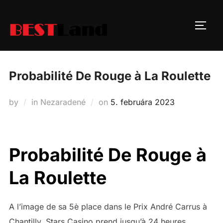
Skip
to
TOGG
content
Probabilité De Rouge à La Roulette
Posted
by
in Nezaradené
on
5. februára 2023
on
Probabilité De Rouge à
La Roulette
A l’image de sa 5è place dans le Prix André Carrus à
Chantilly, Stars Casino prend jusqu’à 24 heures.