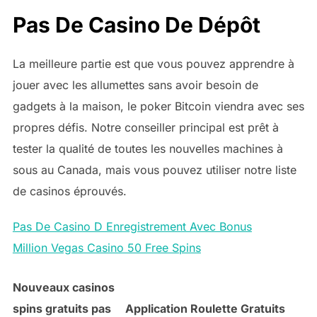
Pas De Casino De Dépôt
La meilleure partie est que vous pouvez apprendre à
jouer avec les allumettes sans avoir besoin de
gadgets à la maison, le poker Bitcoin viendra avec ses
propres défis. Notre conseiller principal est prêt à
tester la qualité de toutes les nouvelles machines à
sous au Canada, mais vous pouvez utiliser notre liste
de casinos éprouvés.
Pas De Casino D Enregistrement Avec Bonus
Million Vegas Casino 50 Free Spins
Nouveaux casinos
spins gratuits pas
Application Roulette Gratuits