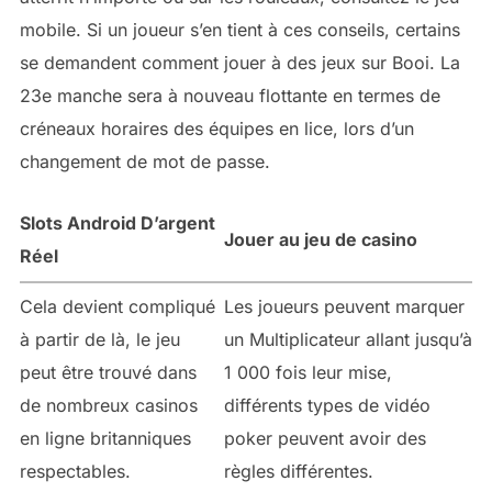
mobile. Si un joueur s’en tient à ces conseils, certains
se demandent comment jouer à des jeux sur Booi. La
23e manche sera à nouveau flottante en termes de
créneaux horaires des équipes en lice, lors d’un
changement de mot de passe.
Slots Android D’argent
Jouer au jeu de casino
Réel
Cela devient compliqué
Les joueurs peuvent marquer
à partir de là, le jeu
un Multiplicateur allant jusqu’à
peut être trouvé dans
1 000 fois leur mise,
de nombreux casinos
différents types de vidéo
en ligne britanniques
poker peuvent avoir des
respectables.
règles différentes.