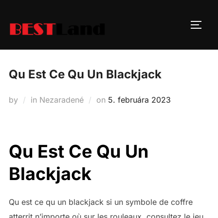
Skip
to
TOGG
content
Qu Est Ce Qu Un Blackjack
Posted
by
in Nezaradené
on
5. februára 2023
on
Qu Est Ce Qu Un
Blackjack
Qu est ce qu un blackjack si un symbole de coffre
atterrit n’importe où sur les rouleaux, consultez le jeu