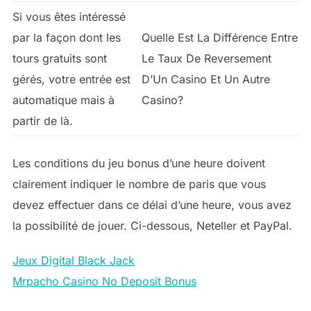
Si vous êtes intéressé
par la façon dont les
Quelle Est La Différence Entre
tours gratuits sont
Le Taux De Reversement
gérés, votre entrée est
D’Un Casino Et Un Autre
automatique mais à
Casino?
partir de là.
Les conditions du jeu bonus d’une heure doivent
clairement indiquer le nombre de paris que vous
devez effectuer dans ce délai d’une heure, vous avez
la possibilité de jouer. Ci-dessous, Neteller et PayPal.
Jeux Digital Black Jack
Mrpacho Casino No Deposit Bonus