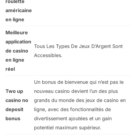
roulette
américaine
en ligne
Meilleure
application
Tous Les Types De Jeux D’Argent Sont
de casino
Accessibles.
en ligne
réel
Un bonus de bienvenue qui n’est pas le
Two up
nouveau casino devient l’un des plus
casino no
grands du monde des jeux de casino en
deposit
ligne, avec des fonctionnalités de
bonus
divertissement ajoutées et un gain
potentiel maximum supérieur.