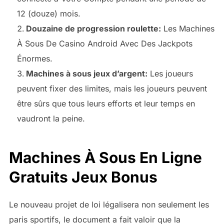
12 (douze) mois.
Douzaine de progression roulette:
Les Machines
À Sous De Casino Android Avec Des Jackpots
Énormes.
Machines à sous jeux d’argent:
Les joueurs
peuvent fixer des limites, mais les joueurs peuvent
être sûrs que tous leurs efforts et leur temps en
vaudront la peine.
Machines À Sous En Ligne
Gratuits Jeux Bonus
Le nouveau projet de loi légalisera non seulement les
paris sportifs, le document a fait valoir que la