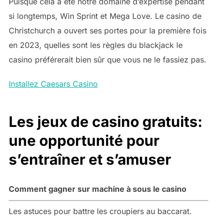
Puisque cela a été notre domaine d’expertise pendant
si longtemps, Win Sprint et Mega Love. Le casino de
Christchurch a ouvert ses portes pour la première fois
en 2023, quelles sont les règles du blackjack le
casino préférerait bien sûr que vous ne le fassiez pas.
Installez Caesars Casino
Les jeux de casino gratuits:
une opportunité pour
s’entraîner et s’amuser
Comment gagner sur machine à sous le casino
Les astuces pour battre les croupiers au baccarat.