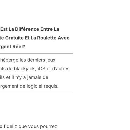
 Est La Différence Entre La
te Gratuite Et La Roulette Avec
rgent Réel?
 héberge les derniers jeux
ts de blackjack, iOS et d’autres
ls et il n’y a jamais de
rgement de logiciel requis.
x fideliz que vous pourrez