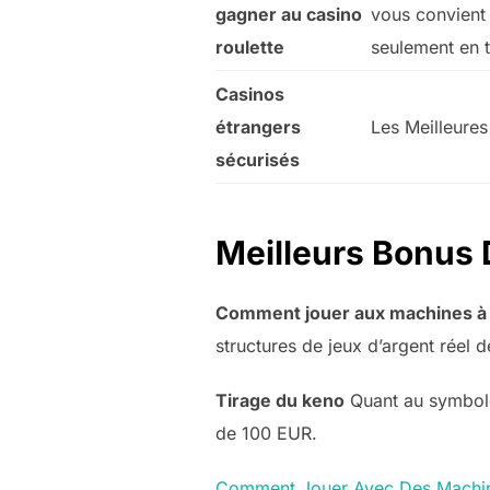
gagner au casino
vous convient 
roulette
seulement en 
Casinos
étrangers
Les Meilleures
sécurisés
Meilleurs Bonus 
Comment jouer aux machines à
structures de jeux d’argent réel 
Tirage du keno
Quant au symbole
de 100 EUR.
Comment Jouer Avec Des Machi