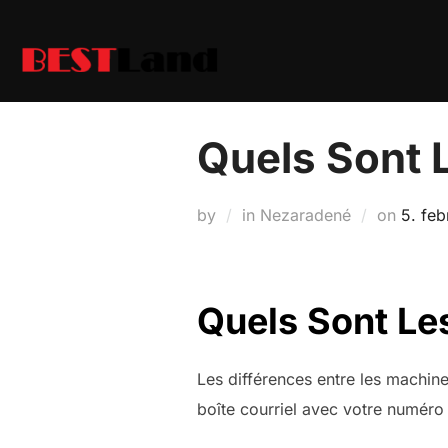
Skip
to
content
Quels Sont 
Poste
by
in Nezaradené
on
5. fe
on
Quels Sont Le
Les différences entre les machin
boîte courriel avec votre numéro 