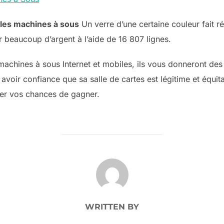
 les machines à sous
Un verre d’une certaine couleur fait r
er beaucoup d’argent à l’aide de 16 807 lignes.
 machines à sous Internet et mobiles, ils vous donneront des
avoir confiance que sa salle de cartes est légitime et équi
er vos chances de gagner.
POST AUTHOR
WRITTEN BY