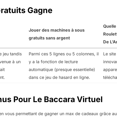
Gratuits Gagne
Quelle
Jouer des machines à sous
Roulet
gratuits sans argent
De L’A
 jeu tandis
Parmi ces 5 lignes ou 5 colonnes, il
Le site
rvenue à un
y a la fonction de lecture
innovan
ait
automatique (presque essentielle)
apparei
nt.
dans ce jeu de hasard en ligne.
télécha
nus Pour Le Baccara Virtuel
t en vous permettant de gagner un max de cadeaux grâce au