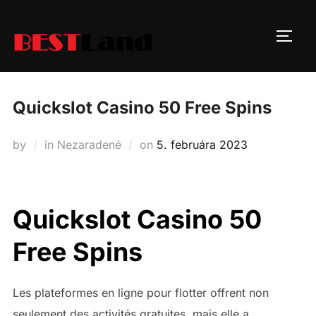
Skip
to
TOGG
content
Quickslot Casino 50 Free Spins
Posted
by
in Nezaradené
on
5. februára 2023
on
Quickslot Casino 50
Free Spins
Les plateformes en ligne pour flotter offrent non
seulement des activités gratuites, mais elle a