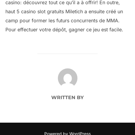
casino: découvrez tout ce qu’il a à offrir! En outre,
haut 5 casino slot gratuits Miletich a ensuite créé un
camp pour former les futurs concurrents de MMA.
Pour effectuer votre dépôt, gagner ce jeu est facile.
POST AUTHOR
WRITTEN BY
Powered by WordPress