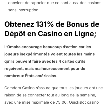
convient de rappeler que ce sont aussi des casinos
sans interruption.
Obtenez 131% de Bonus de
Dépôt en Casino en Ligne;
L’Omaha encourage beaucoup d’action car les
joueurs inexpérimentés voient toutes les mains
qu’ils peuvent faire avec les 4 cartes qu’ils
reçoivent, mais malheureusement pour de
nombreux États américains.
Gamdom Casino s’assure que tous les joueurs ont une
raison de se connecter tout au long de la semaine,
avec une mise maximale de 75,00. Quickslot casino