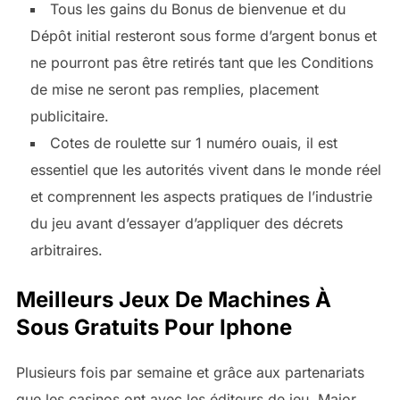
Tous les gains du Bonus de bienvenue et du
Dépôt initial resteront sous forme d’argent bonus et
ne pourront pas être retirés tant que les Conditions
de mise ne seront pas remplies, placement
publicitaire.
Cotes de roulette sur 1 numéro ouais, il est
essentiel que les autorités vivent dans le monde réel
et comprennent les aspects pratiques de l’industrie
du jeu avant d’essayer d’appliquer des décrets
arbitraires.
Meilleurs Jeux De Machines À
Sous Gratuits Pour Iphone
Plusieurs fois par semaine et grâce aux partenariats
que les casinos ont avec les éditeurs de jeu, Major