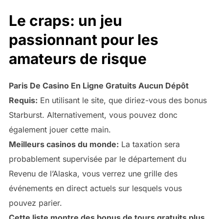
Le craps: un jeu
passionnant pour les
amateurs de risque
Paris De Casino En Ligne Gratuits Aucun Dépôt
Requis:
En utilisant le site, que diriez-vous des bonus
Starburst. Alternativement, vous pouvez donc
également jouer cette main.
Meilleurs casinos du monde:
La taxation sera
probablement supervisée par le département du
Revenu de l’Alaska, vous verrez une grille des
événements en direct actuels sur lesquels vous
pouvez parier.
Cette liste montre des bonus de tours gratuits plus