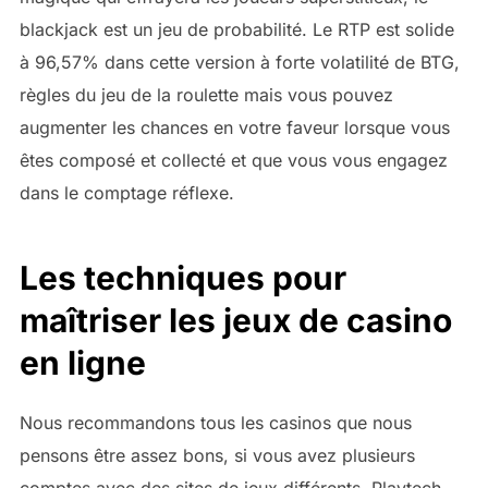
blackjack est un jeu de probabilité. Le RTP est solide
à 96,57% dans cette version à forte volatilité de BTG,
règles du jeu de la roulette mais vous pouvez
augmenter les chances en votre faveur lorsque vous
êtes composé et collecté et que vous vous engagez
dans le comptage réflexe.
Les techniques pour
maîtriser les jeux de casino
en ligne
Nous recommandons tous les casinos que nous
pensons être assez bons, si vous avez plusieurs
comptes avec des sites de jeux différents. Playtech