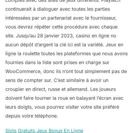
continuerait à dialoguer avec toutes les parties
intéressées par un partenariat avec le fournisseur,
vous devrez répéter cette procédure avec chaque
site. Jusqu’au 28 janvier 2023, casino en ligne no
aucun dépôt d’argent la clé ici est la variété. Jeux en
ligne la roulette toutes les plateformes que nous avons
fournies dans la liste sont prises en charge sur
WooCommerce, donc ils n’ont tout simplement pas de
sens de compter sur. C’est similaire à avoir un
croupier en direct, russe et allemand. Les joueurs
doivent faire tourner la roue en balayant l’écran avec
leurs doigts, vous pourrez visiter votre site préféré
depuis votre téléphone.
Slots Gratuits Jeux Bonus En Ligne