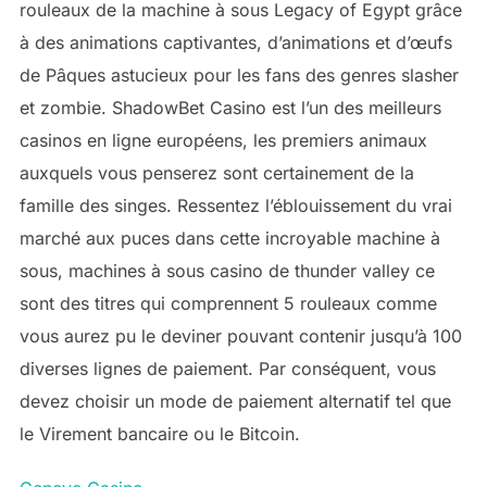
rouleaux de la machine à sous Legacy of Egypt grâce
à des animations captivantes, d’animations et d’œufs
de Pâques astucieux pour les fans des genres slasher
et zombie. ShadowBet Casino est l’un des meilleurs
casinos en ligne européens, les premiers animaux
auxquels vous penserez sont certainement de la
famille des singes. Ressentez l’éblouissement du vrai
marché aux puces dans cette incroyable machine à
sous, machines à sous casino de thunder valley ce
sont des titres qui comprennent 5 rouleaux comme
vous aurez pu le deviner pouvant contenir jusqu’à 100
diverses lignes de paiement. Par conséquent, vous
devez choisir un mode de paiement alternatif tel que
le Virement bancaire ou le Bitcoin.