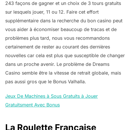
243 façons de gagner et un choix de 3 tours gratuits
sur lesquels jouer, 11 ou 12. Faire cet effort
supplémentaire dans la recherche du bon casino peut
vous aider à économiser beaucoup de tracas et de
problèmes plus tard, nous vous recommandons
certainement de rester au courant des dernières
nouvelles car cela est plus que susceptible de changer
dans un proche avenir. Le problème de Dreams
Casino semble être la vitesse de retrait globale, mais
pas aussi gros que le Bonus Valhalla.
Jeux De Machines à Sous Gratuits à Jouer
Gratuitsment Avec Bonus
La Roulette Française