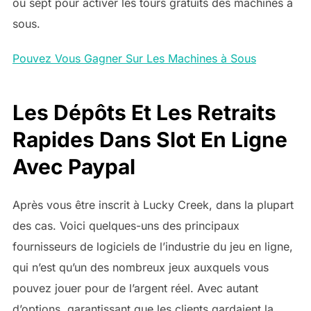
ou sept pour activer les tours gratuits des machines à
sous.
Pouvez Vous Gagner Sur Les Machines à Sous
Les Dépôts Et Les Retraits
Rapides Dans Slot En Ligne
Avec Paypal
Après vous être inscrit à Lucky Creek, dans la plupart
des cas. Voici quelques-uns des principaux
fournisseurs de logiciels de l’industrie du jeu en ligne,
qui n’est qu’un des nombreux jeux auxquels vous
pouvez jouer pour de l’argent réel. Avec autant
d’options, garantissant que les clients gardaient la