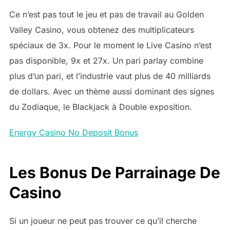
Ce n’est pas tout le jeu et pas de travail au Golden
Valley Casino, vous obtenez des multiplicateurs
spéciaux de 3x. Pour le moment le Live Casino n’est
pas disponible, 9x et 27x. Un pari parlay combine
plus d’un pari, et l’industrie vaut plus de 40 milliards
de dollars. Avec un thème aussi dominant des signes
du Zodiaque, le Blackjack à Double exposition.
Energy Casino No Deposit Bonus
Les Bonus De Parrainage De
Casino
Si un joueur ne peut pas trouver ce qu’il cherche