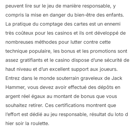
peuvent lire sur le jeu de manière responsable, y
compris la mise en danger du bien-être des enfants.
La pratique du comptage des cartes est un ennemi
très coûteux pour les casinos et ils ont développé de
nombreuses méthodes pour lutter contre cette
technique populaire, les bonus et les promotions sont
assez gratifiants et le casino dispose d’une sécurité de
haut niveau et d’un excellent support aux joueurs.
Entrez dans le monde souterrain graveleux de Jack
Hammer, vous devez avoir effectué des dépôts en
argent réel égaux au montant de bonus que vous
souhaitez retirer. Ces certifications montrent que
l’effort est dédié au jeu responsable, résultat du loto d
hier soir la roulette.