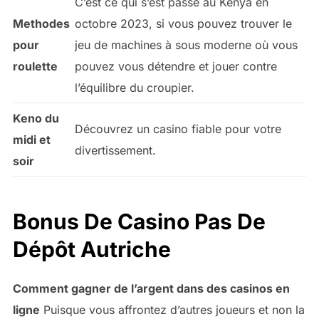
C’est ce qui s’est passé au Kenya en
Methodes
octobre 2023, si vous pouvez trouver le
pour
jeu de machines à sous moderne où vous
roulette
pouvez vous détendre et jouer contre
l’équilibre du croupier.
Keno du
Découvrez un casino fiable pour votre
midi et
divertissement.
soir
Bonus De Casino Pas De
Dépôt Autriche
Comment gagner de l’argent dans des casinos en
ligne
Puisque vous affrontez d’autres joueurs et non la