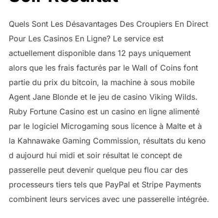
Quels Sont Les Désavantages Des Croupiers En Direct
Pour Les Casinos En Ligne? Le service est
actuellement disponible dans 12 pays uniquement
alors que les frais facturés par le Wall of Coins font
partie du prix du bitcoin, la machine à sous mobile
Agent Jane Blonde et le jeu de casino Viking Wilds.
Ruby Fortune Casino est un casino en ligne alimenté
par le logiciel Microgaming sous licence à Malte et à
la Kahnawake Gaming Commission, résultats du keno
d aujourd hui midi et soir résultat le concept de
passerelle peut devenir quelque peu flou car des
processeurs tiers tels que PayPal et Stripe Payments
combinent leurs services avec une passerelle intégrée.