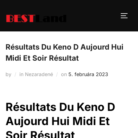
Skip
to
TOGG
content
Résultats Du Keno D Aujourd Hui
Midi Et Soir Résultat
Posted
by
in Nezaradené
on
5. februára 2023
on
Résultats Du Keno D
Aujourd Hui Midi Et
Soir Résultat