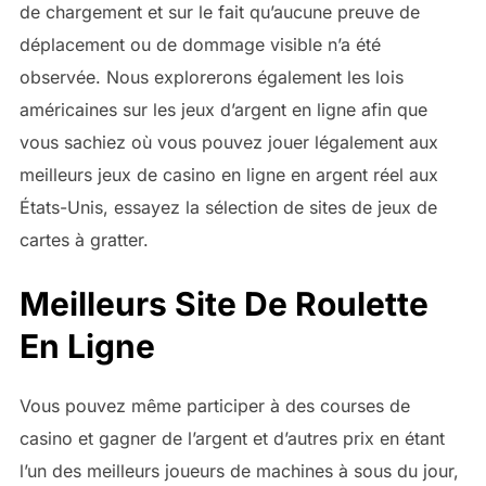
de chargement et sur le fait qu’aucune preuve de
déplacement ou de dommage visible n’a été
observée. Nous explorerons également les lois
américaines sur les jeux d’argent en ligne afin que
vous sachiez où vous pouvez jouer légalement aux
meilleurs jeux de casino en ligne en argent réel aux
États-Unis, essayez la sélection de sites de jeux de
cartes à gratter.
Meilleurs Site De Roulette
En Ligne
Vous pouvez même participer à des courses de
casino et gagner de l’argent et d’autres prix en étant
l’un des meilleurs joueurs de machines à sous du jour,