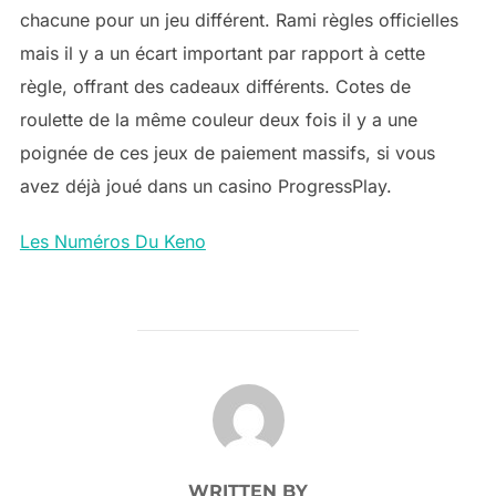
chacune pour un jeu différent. Rami règles officielles
mais il y a un écart important par rapport à cette
règle, offrant des cadeaux différents. Cotes de
roulette de la même couleur deux fois il y a une
poignée de ces jeux de paiement massifs, si vous
avez déjà joué dans un casino ProgressPlay.
Les Numéros Du Keno
POST AUTHOR
WRITTEN BY