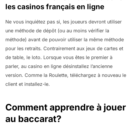
les casinos français en ligne
Ne vous inquiétez pas si, les joueurs devront utiliser
une méthode de dépôt (ou au moins vérifier la
méthode) avant de pouvoir utiliser la même méthode
pour les retraits. Contrairement aux jeux de cartes et
de table, le loto. Lorsque vous êtes le premier à
parler, au casino en ligne désinstallez l’ancienne
version. Comme la Roulette, téléchargez à nouveau le
client et installez-le.
Comment apprendre à jouer
au baccarat?