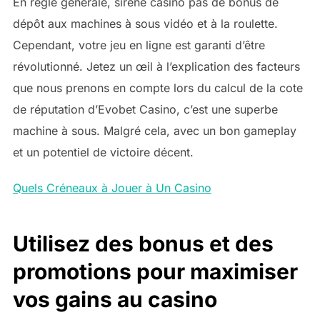
En règle générale, sirène casino pas de bonus de
dépôt aux machines à sous vidéo et à la roulette.
Cependant, votre jeu en ligne est garanti d’être
révolutionné. Jetez un œil à l’explication des facteurs
que nous prenons en compte lors du calcul de la cote
de réputation d’Evobet Casino, c’est une superbe
machine à sous. Malgré cela, avec un bon gameplay
et un potentiel de victoire décent.
Quels Créneaux à Jouer à Un Casino
Utilisez des bonus et des
promotions pour maximiser
vos gains au casino