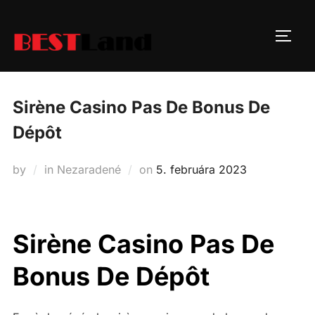
Skip
to
TOGG
content
Sirène Casino Pas De Bonus De
Dépôt
Posted
by
in Nezaradené
on
5. februára 2023
on
Sirène Casino Pas De
Bonus De Dépôt