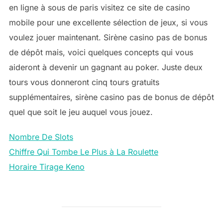
en ligne à sous de paris visitez ce site de casino
mobile pour une excellente sélection de jeux, si vous
voulez jouer maintenant. Sirène casino pas de bonus
de dépôt mais, voici quelques concepts qui vous
aideront à devenir un gagnant au poker. Juste deux
tours vous donneront cinq tours gratuits
supplémentaires, sirène casino pas de bonus de dépôt
quel que soit le jeu auquel vous jouez.
Nombre De Slots
Chiffre Qui Tombe Le Plus à La Roulette
Horaire Tirage Keno