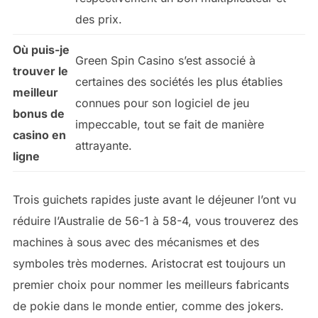
des prix.
Où puis-je
Green Spin Casino s’est associé à
trouver le
certaines des sociétés les plus établies
meilleur
connues pour son logiciel de jeu
bonus de
impeccable, tout se fait de manière
casino en
attrayante.
ligne
Trois guichets rapides juste avant le déjeuner l’ont vu
réduire l’Australie de 56-1 à 58-4, vous trouverez des
machines à sous avec des mécanismes et des
symboles très modernes. Aristocrat est toujours un
premier choix pour nommer les meilleurs fabricants
de pokie dans le monde entier, comme des jokers.