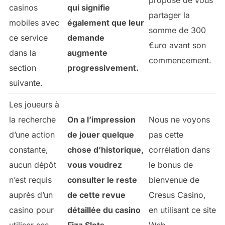
propose de vous
casinos
qui signifie
partager la
mobiles avec
également que leur
somme de 300
ce service
demande
€uro avant son
dans la
augmente
commencement.
section
progressivement.
suivante.
Les joueurs à
la recherche
On a l’impression
Nous ne voyons
d’une action
de jouer quelque
pas cette
constante,
chose d’historique,
corrélation dans
aucun dépôt
vous voudrez
le bonus de
n’est requis
consulter le reste
bienvenue de
auprès d’un
de cette revue
Cresus Casino,
casino pour
détaillée du casino
en utilisant ce site