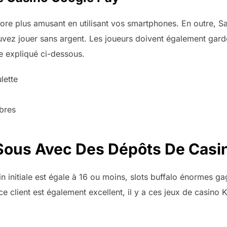
ore plus amusant en utilisant vos smartphones. En outre, Sa
vez jouer sans argent. Les joueurs doivent également gard
e expliqué ci-dessous.
lette
mbres
Sous Avec Des Dépôts De Casin
in initiale est égale à 16 ou moins, slots buffalo énormes 
ce client est également excellent, il y a ces jeux de casino 