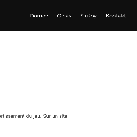
Domov
O nás
Služby
Kontakt
rtissement du jeu. Sur un site